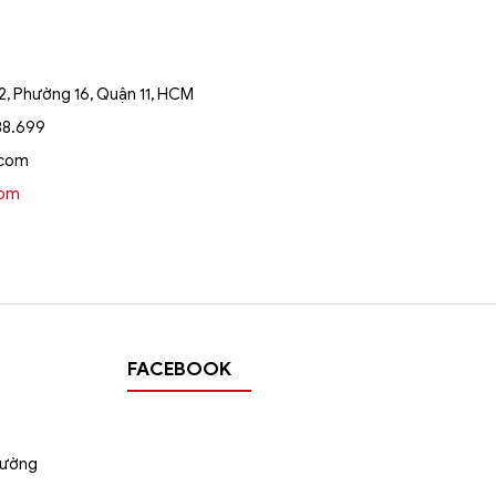
, Phường 16, Quận 11, HCM
88.699
trên
.com
oom
i
FACEBOOK
tường