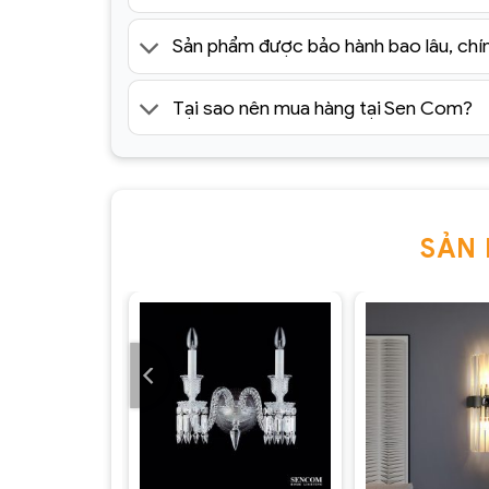
Sản phẩm được bảo hành bao lâu, chí
Tại sao nên mua hàng tại Sen Com?
SẢN
Đèn Tường Trang Trí Hiện Đại
SC010- ĐTHĐ(2)
+
+