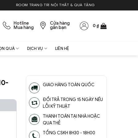
OOM TRANG TRÍ NỘI THẤT & QUÀ TẶNG
Hotline
Cửa hàng
0
₫
Mua hàng
gần bạn
ỌN QUÀ
DỊCH VỤ
LIÊN HỆ
10-
GIAO HÀNG TOÀN QUỐC
ĐỔI TRẢ TRONG 15 NGÀY NẾU
LỖI KỸ THUẬT
THANH TOÁN TẠI NHÀ HOẶC
QUA THẺ
TỔNG CSKH 8H30 - 18H00