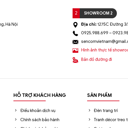
ng Trung, Hà Đông, Hà Nội
2
SHOWROOM 2
g, Hà Nội
Địa chỉ:
1275C Đường 3/2
0925.988.699 – 0923.9
ận chuyển ngoại thành. Áp dụng đối với đơn hàng có giá trị 
sencomvietnam@gmail
Hình ảnh thực tế showr
ó xác nhận của tổng đài viên trong vòng 2 tiếng. Quý khách vu
Bản đồ đường đi
yến mãi giá rẻ tại: https://sencom.vn/category/den-trang-tri
HỖ TRỢ KHÁCH HÀNG
SẢN PHẨM
Điều khoản dịch vụ
Đèn trang trí
Chính sách bảo hành
Tranh décor treo 