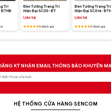
g Trí
Đèn Tường Trang Trí
Đèn Tường Trang Trí
- ĐTHĐ
Hiện Đại SC05- ĐT
Hiện Đại SC014- ĐT
Liên hệ
Liên hệ
iá
0
đánh giá
0
đánh giá
Được
Được
xếp hạng
xếp hạng
5
5 sao
5
5 sao
ẩu, giá rẻ tốt nhất?
ĐĂNG KÝ NHẬN EMAIL THÔNG BÁO KHUYẾN MẠ
rang trí
nhập khẩu uy tín hàng đầu tại Hà Nội, Tp.HCM. Sho
00+ mẫu đèn chùm nhập khẩu chính hãng, giá rẻ tốt nhất trê
HỆ THỐNG CỬA HÀNG SENCOM
i Sencom Việt Nam