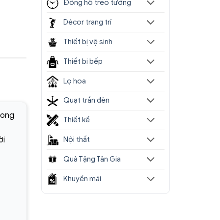
Đồng hồ treo tường
Décor trang trí
Thiết bị vệ sinh
Thiết bị bếp
Lọ hoa
Quạt trần đèn
hong
Thiết kế
ời
Nội thất
Quà Tặng Tân Gia
Khuyến mãi