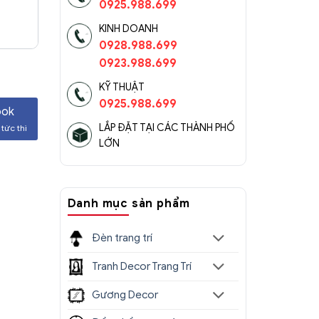
0925.988.699
KINH DOANH
0928.988.699
0923.988.699
KỸ THUẬT
0925.988.699
ook
LẮP ĐẶT TẠI CÁC THÀNH PHỐ
tức thì
LỚN
Danh mục sản phẩm
Đèn trang trí
Tranh Decor Trang Trí
Gương Decor