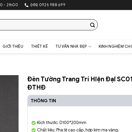
SHOWR
0 - 21h00
(HN) 0925 988 699
GIỚI THIỆU
THIẾT KẾ
TƯ VẤN NHÀ ĐẸP
KINH NGHIỆM CH
Đèn Tường Trang Trí Hiện Đại SC0
ĐTHĐ
THÔNG TIN
Kích thước: D100*200mm
Chất liệu: Pha lê cao cấp, hợp kim mạ vàng.