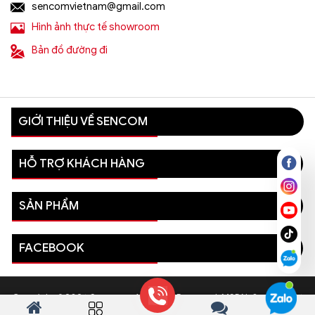
sencomvietnam@gmail.com
Hình ảnh thực tế showroom
Bản đồ đường đi
GIỚI THIỆU VỀ SENCOM
HỖ TRỢ KHÁCH HÀNG
SẢN PHẨM
FACEBOOK
Copyright © 2026 Sencom - All Rights Reserved. MSDN: 0110081996
- Sở Kế hoạch và Đầu tư Thành phố Hà Nội cấp ngày 03/08/2022