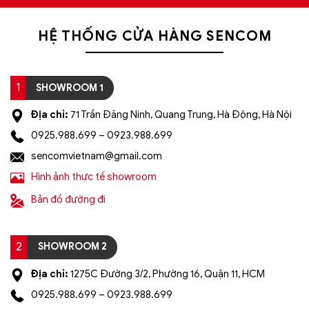
phẩm)
HỆ THỐNG CỬA HÀNG SENCOM
Lưu ý: Đơn hàng sẽ chỉ được gửi đi sau khi có xác
nhận của tổng đài viên trong vòng 2 tiếng. Quý
khách vui lòng giữ điện thoại
1
SHOWROOM 1
=> Tham khảo thêm 100+ mẫu đèn trang trí khuyến
mãi giá rẻ tại: https://sencom.vn/category/den-trang-
Địa chỉ:
71 Trần Đăng Ninh, Quang Trung, Hà Đông, Hà Nội
tri
0925.988.699 – 0923.988.699
sencomvietnam@gmail.com
Hình ảnh thực tế showroom
Bản đồ đường đi
2
SHOWROOM 2
Địa chỉ:
1275C Đường 3/2, Phường 16, Quận 11, HCM
0925.988.699 – 0923.988.699