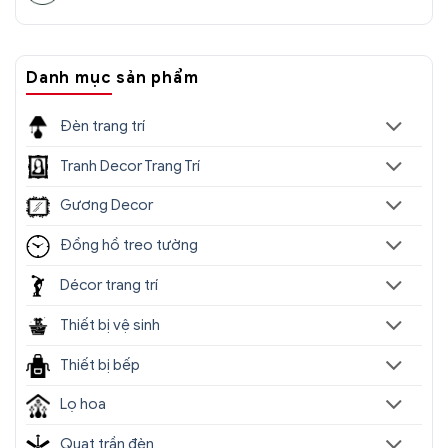
Danh mục sản phẩm
Đèn trang trí
Tranh Decor Trang Trí
Gương Decor
Đồng hồ treo tường
Décor trang trí
Đèn Tường Trang Trí Hiện Đại SC022-
Thiết bị vệ sinh
ĐTHĐ(5)
Thiết bị bếp
Địa chỉ nào bán
đèn chùm trang trí
nhập khẩu,
Lọ hoa
giá rẻ tốt nhất?
Quạt trần đèn