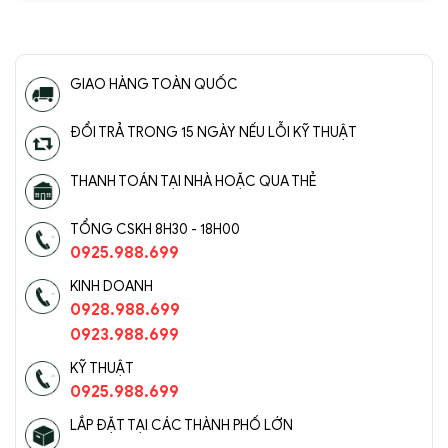
Đèn Tường Trang Trí Hiện Đại
SC022- ĐTHĐ(3)
GIAO HÀNG TOÀN QUỐC
ĐỔI TRẢ TRONG 15 NGÀY NẾU LỖI KỸ THUẬT
THANH TOÁN TẠI NHÀ HOẶC QUA THẺ
TỔNG CSKH 8H30 - 18H00
0925.988.699
KINH DOANH
0928.988.699
0923.988.699
KỸ THUẬT
Đèn Tường Trang Trí Hiện Đại SC022-
0925.988.699
ĐTHĐ(4)
LẮP ĐẶT TẠI CÁC THÀNH PHỐ LỚN