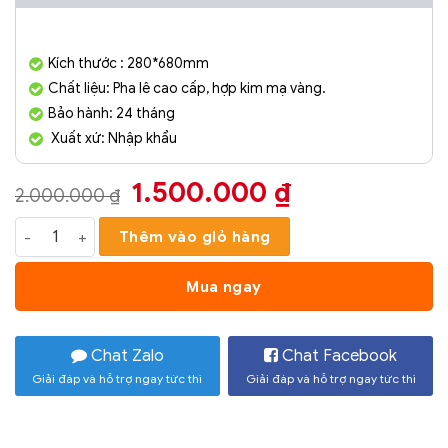
Kích thước : 280*680mm
Chất liệu: Pha lê cao cấp, hợp kim mạ vàng.
Bảo hành: 24 tháng
Xuất xứ: Nhập khẩu
Giá
Giá
1.500.000
₫
2.000.000
₫
gốc
hiện
Đèn Tường Trang Trí Hiện Đại SC065- ĐTHĐ số lượng
Thêm vào giỏ hàng
là:
tại
2.000.000 ₫.
là:
Mua ngay
1.500.000 ₫
Chat Zalo
Chat Facebook
Giải đáp và hỗ trợ ngay tức thì
Giải đáp và hỗ trợ ngay tức thì