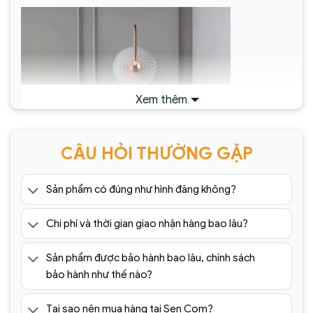
Xem thêm
CÂU HỎI THƯỜNG GẶP
Sản phẩm có đúng như hình đăng không?
Chi phí và thời gian giao nhận hàng bao lâu?
Đèn Tường Trang Trí Hiện Đại SC065 ĐTHĐ
Sản phẩm được bảo hành bao lâu, chính sách
Địa chỉ nào bán
đèn chùm trang trí
nhập khẩu,
bảo hành như thế nào?
giá rẻ tốt nhất?
Tại sao nên mua hàng tại Sen Com?