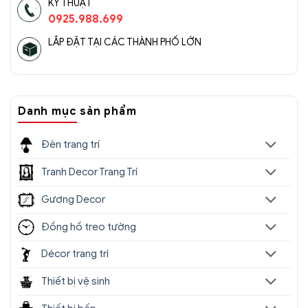
KỸ THUẬT
ĐTHĐ(3)
0925.988.699
LẮP ĐẶT TẠI CÁC THÀNH PHỐ LỚN
Danh mục sản phẩm
Đèn trang trí
Tranh Decor Trang Trí
Gương Decor
Đồng hồ treo tường
Décor trang trí
Đèn Tường Trang Trí Hiện Đại
Thiết bị vệ sinh
SC075- ĐTHĐ(4)