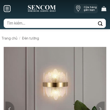
Skip
Cửa hàng
to
gần bạn
content
Tìm
kiếm:
Trang chủ
/
Đèn tường