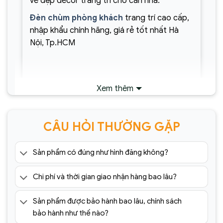
vẻ đẹp decor trang trí cho căn nhà.
Đèn chùm phòng khách
trang trí cao cấp,
nhập khẩu chính hãng, giá rẻ tốt nhất Hà
Nội, Tp.HCM
Xem thêm
CÂU HỎI THƯỜNG GẶP
Xem thêm
.
Sản phẩm có đúng như hình đăng không?
Đèn Tường Trang Trí Hiện Đại
SC075- ĐTHĐ
Chi phí và thời gian giao nhận hàng bao lâu?
Sản phẩm được bảo hành bao lâu, chính sách
bảo hành như thế nào?