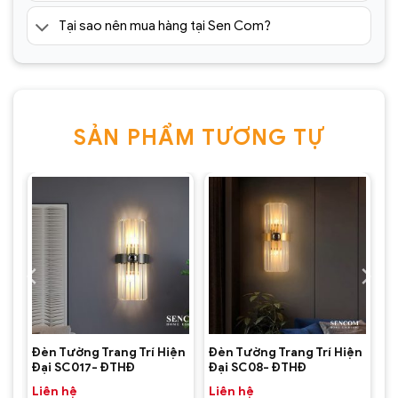
Tại sao nên mua hàng tại Sen Com?
SẢN PHẨM TƯƠNG TỰ
Đèn Tường Trang Trí Hiện Đại
SC075- ĐTHĐ(1)
ện
Đèn Tường Trang Trí Hiện
Đèn Tường Trang Trí Hiện
Đại SC017- ĐTHĐ
Đại SC08- ĐTHĐ
Liên hệ
Liên hệ