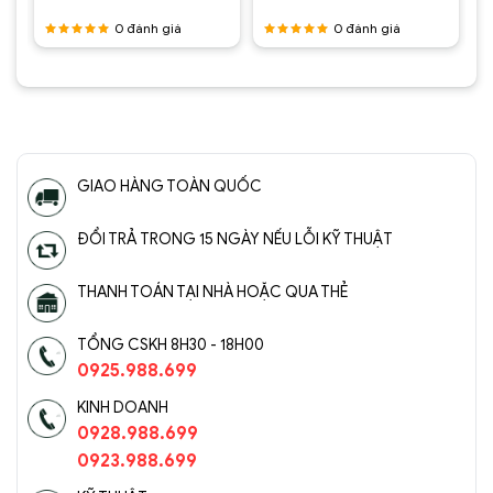
0
đánh giá
0
đánh giá
Được
Được
Đèn Tường Trang Trí Hiện Đại SC075-
xếp hạng
xếp hạng
ĐTHĐ(2)
5
5 sao
5
5 sao
GIAO HÀNG TOÀN QUỐC
ĐỔI TRẢ TRONG 15 NGÀY NẾU LỖI KỸ THUẬT
THANH TOÁN TẠI NHÀ HOẶC QUA THẺ
TỔNG CSKH 8H30 - 18H00
0925.988.699
KINH DOANH
0928.988.699
0923.988.699
Đèn Tường Trang Trí Hiện Đại SC075-