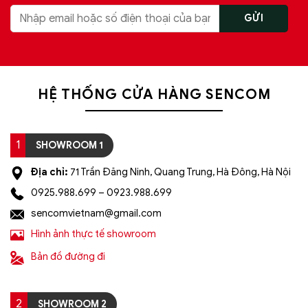
*ƯU ĐÃI: Miễn phí vận chuyển Toàn quốc phí vận
chuyển ngoại thành. Áp dụng đối với đơn hàng có
giá trị trên 1.500.000đ (Bao gồm tất cả mã sản
phẩm)
Lưu ý: Đơn hàng sẽ chỉ được gửi đi sau khi có xác
HỆ THỐNG CỬA HÀNG SENCOM
nhận của tổng đài viên trong vòng 2 tiếng. Quý
khách vui lòng giữ điện thoại
=> Tham khảo thêm 100+ mẫu đèn trang trí khuyến
1
SHOWROOM 1
mãi giá rẻ tại: https://sencom.vn/category/den-trang-
Địa chỉ:
71 Trần Đăng Ninh, Quang Trung, Hà Đông, Hà Nội
tri
0925.988.699 – 0923.988.699
sencomvietnam@gmail.com
Hình ảnh thực tế showroom
Bản đồ đường đi
2
SHOWROOM 2