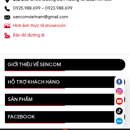
0925.988.699 – 0923.988.699
sencomvietnam@gmail.com
Hình ảnh thực tế showroom
Bản đồ đường đi
GIỚI THIỆU VỀ SENCOM
HỖ TRỢ KHÁCH HÀNG
SẢN PHẨM
FACEBOOK