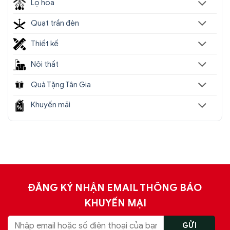
Lọ hoa
=> Tham khảo thêm 100+ mẫu đèn trang trí khuyến
Quạt trần đèn
mãi giá rẻ tại: https://sencom.vn/category/den-trang-
tri
Thiết kế
Nội thất
Quà Tặng Tân Gia
Khuyến mãi
ĐĂNG KÝ NHẬN EMAIL THÔNG BÁO
KHUYẾN MẠI