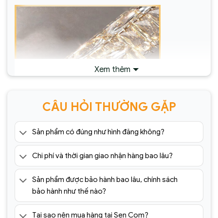
Xem thêm
CÂU HỎI THƯỜNG GẶP
Sản phẩm có đúng như hình đăng không?
Chi phí và thời gian giao nhận hàng bao lâu?
Đèn Tường Trang Trí Hiện Đại SC085-
ĐTHĐ(1)
Sản phẩm được bảo hành bao lâu, chính sách
bảo hành như thế nào?
Tại sao nên mua hàng tại Sen Com?