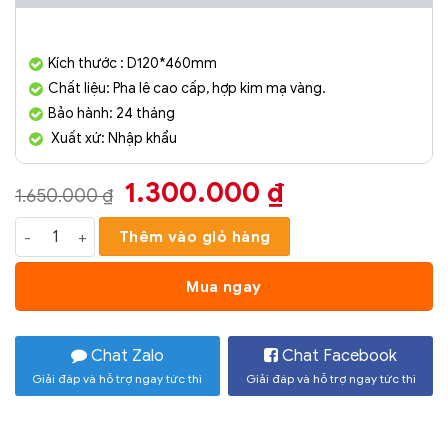
Kích thước : D120*460mm
Chất liệu: Pha lê cao cấp, hợp kim mạ vàng.
Bảo hành: 24 tháng
Xuất xứ: Nhập khẩu
Giá
Giá
1.300.000
₫
1.650.000
₫
gốc
hiện
Đèn Tường Trang Trí Hiện Đại SC085- ĐTHĐ số lượng
Thêm vào giỏ hàng
là:
tại
1.650.000 ₫.
là:
Mua ngay
1.300.000 ₫.
Chat Zalo
Chat Facebook
Giải đáp và hỗ trợ ngay tức thì
Giải đáp và hỗ trợ ngay tức thì