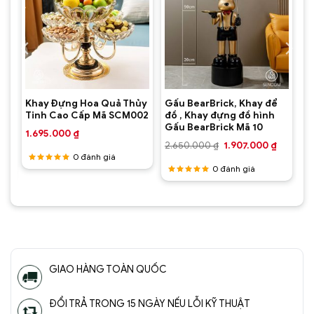
Khay Đựng Hoa Quả Thủy
Gấu BearBrick, Khay để
Tinh Cao Cấp Mã SCM002
đồ , Khay đựng đồ hình
Gấu BearBrick Mã 10
1.695.000
₫
Giá
Giá
Giá
₫
2.650.000
₫
1.907.000
₫
hiện
gốc
hiện
0
đánh giá
tại
là:
tại
0
đánh giá
.
là:
2.650.000 ₫.
là:
Được
1.984.000 ₫.
1.907.00
xếp hạng
Được
5
5 sao
xếp hạng
5
5 sao
GIAO HÀNG TOÀN QUỐC
ĐỔI TRẢ TRONG 15 NGÀY NẾU LỖI KỸ THUẬT