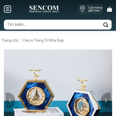
Skip
Cửa hàng
to
gần bạn
content
Tìm
kiếm:
Trang chủ
/
Decor Trang Trí Nhà Đẹp