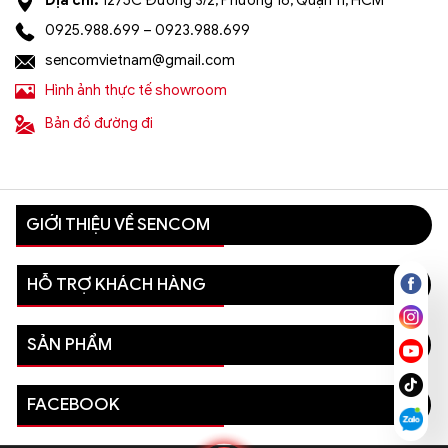
0925.988.699 – 0923.988.699
sencomvietnam@gmail.com
Hình ảnh thực tế showroom
Bản đồ đường đi
GIỚI THIỆU VỀ SENCOM
HỖ TRỢ KHÁCH HÀNG
SẢN PHẨM
FACEBOOK