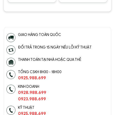
0.000 ₫.
1.050.000 ₫.
950.000 ₫
Được
Được
xếp hạng
xếp hạng
5.00
5
5.00
5
sao
sao
GIAO HÀNG TOÀN QUỐC
ĐỔI TRẢ TRONG 15 NGÀY NẾU LỖI KỸ THUẬT
THANH TOÁN TẠI NHÀ HOẶC QUA THẺ
TỔNG CSKH 8H30 - 18H00
0925.988.699
KINH DOANH
0928.988.699
0923.988.699
KỸ THUẬT
0925.988.699