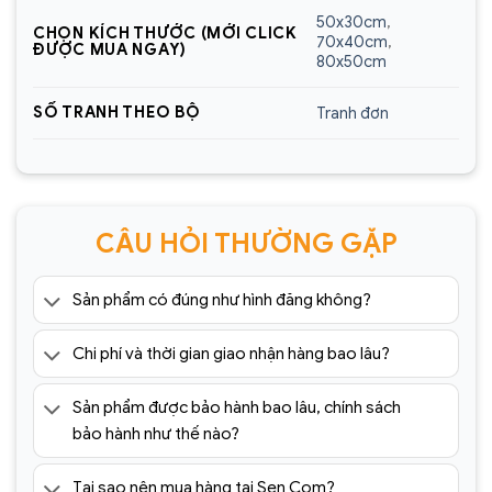
50x30cm
,
CHỌN KÍCH THƯỚC (MỚI CLICK
70x40cm
,
ĐƯỢC MUA NGAY)
80x50cm
Đồng Hồ Treo Tường Tráng Gương TG06(1)
SỐ TRANH THEO BỘ
Tranh đơn
Địa chỉ nào bán
đồng hồ tráng gương
cao cấp,
giá rẻ tốt nhất?
Sencom
là showroom nhập khẩu uy tín hàng đầu
tại Hà Nội với hơn 1001+ mẫu
tranh tráng gương
CÂU HỎI THƯỜNG GẶP
cao cấp
,
tranh tráng gương giá rẻ
, cam kết chất
lượng, giá cả cạnh tranh tốt nhất trên thị trường
Sản phẩm có đúng như hình đăng không?
hiện nay.
Chi phí và thời gian giao nhận hàng bao lâu?
Chịu trách nhiệm về sản phẩm :
Công ty Cổ Phần Xây Dựng và Thương Mại
Sản phẩm được bảo hành bao lâu, chính sách
Sencom Việt Nam
bảo hành như thế nào?
Website:
https://sencom.vn/
Tại sao nên mua hàng tại Sen Com?