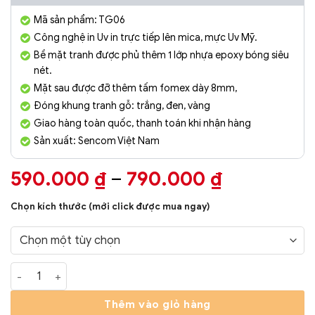
Mã sản phẩm: TG06
Công nghệ in Uv in trực tiếp lên mica, mực Uv Mỹ.
Bề mặt tranh được phủ thêm 1 lớp nhựa epoxy bóng siêu
nét.
Mặt sau được đỡ thêm tấm fomex dày 8mm,
Đóng khung tranh gỗ: trắng, đen, vàng
Giao hàng toàn quốc, thanh toán khi nhận hàng
Sản xuất: Sencom Việt Nam
Khoảng
590.000
₫
–
790.000
₫
giá:
Chọn kích thước (mới click được mua ngay)
từ
590.000 ₫
đến
Đồng Hồ Treo Tường Tráng Gương TG06 số lượng
790.000 ₫
Thêm vào giỏ hàng