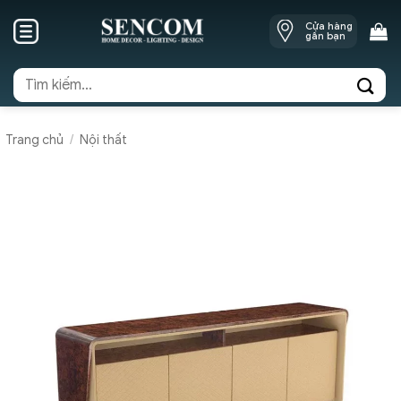
Skip
Cửa hàng
to
gần bạn
content
Tìm
kiếm:
Trang chủ
/
Nội thất