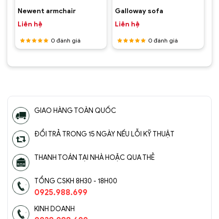
Newent armchair
Galloway sofa
Liên hệ
Liên hệ
0
đánh giá
0
đánh giá
Được
Được
xếp hạng
xếp hạng
5
5 sao
5
5 sao
GIAO HÀNG TOÀN QUỐC
ĐỔI TRẢ TRONG 15 NGÀY NẾU LỖI KỸ THUẬT
THANH TOÁN TẠI NHÀ HOẶC QUA THẺ
TỔNG CSKH 8H30 - 18H00
0925.988.699
KINH DOANH