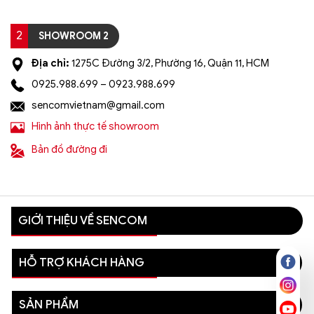
2
SHOWROOM 2
Địa chỉ:
1275C Đường 3/2, Phường 16, Quận 11, HCM
0925.988.699 – 0923.988.699
sencomvietnam@gmail.com
Hình ảnh thực tế showroom
Bản đồ đường đi
GIỚI THIỆU VỀ SENCOM
HỖ TRỢ KHÁCH HÀNG
SẢN PHẨM