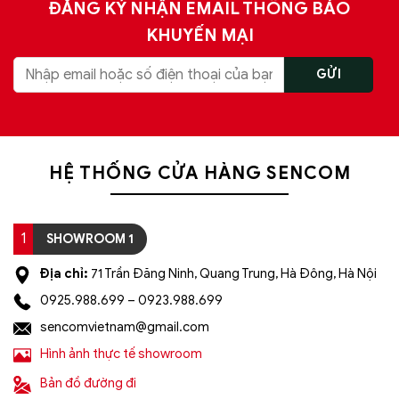
ĐĂNG KÝ NHẬN EMAIL THÔNG BÁO
KHUYẾN MẠI
HỆ THỐNG CỬA HÀNG SENCOM
1
SHOWROOM 1
Địa chỉ:
71 Trần Đăng Ninh, Quang Trung, Hà Đông, Hà Nội
0925.988.699 – 0923.988.699
sencomvietnam@gmail.com
Hình ảnh thực tế showroom
Bản đồ đường đi