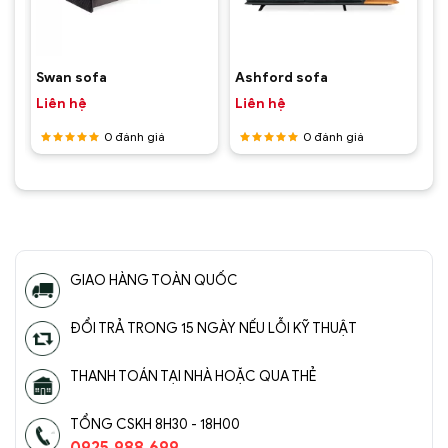
Swan sofa
Ashford sofa
Liên hệ
Liên hệ
0
đánh giá
0
đánh giá
Được
Được
xếp hạng
xếp hạng
5
5 sao
5
5 sao
GIAO HÀNG TOÀN QUỐC
ĐỔI TRẢ TRONG 15 NGÀY NẾU LỖI KỸ THUẬT
THANH TOÁN TẠI NHÀ HOẶC QUA THẺ
TỔNG CSKH 8H30 - 18H00