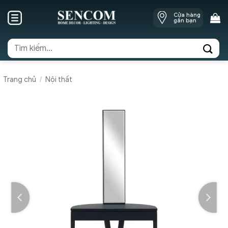
Skip
Cửa hàng
to
gần bạn
content
Tìm
kiếm:
Trang chủ
/
Nội thất