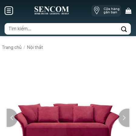
Skip
Cửa hàng
to
gần bạn
content
Tìm
kiếm:
Trang chủ
/
Nội thất