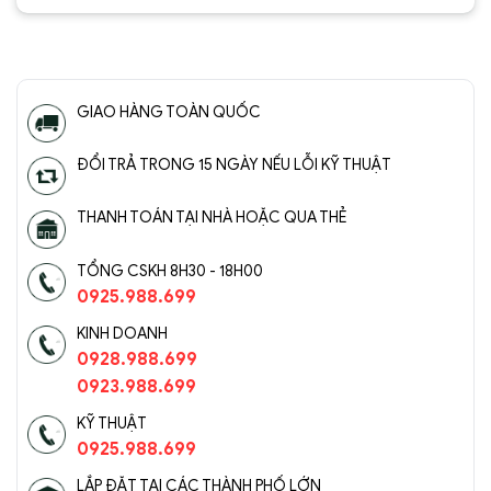
5
5 sao
5
5 sao
GIAO HÀNG TOÀN QUỐC
ĐỔI TRẢ TRONG 15 NGÀY NẾU LỖI KỸ THUẬT
THANH TOÁN TẠI NHÀ HOẶC QUA THẺ
TỔNG CSKH 8H30 - 18H00
0925.988.699
KINH DOANH
0928.988.699
0923.988.699
KỸ THUẬT
0925.988.699
LẮP ĐẶT TẠI CÁC THÀNH PHỐ LỚN