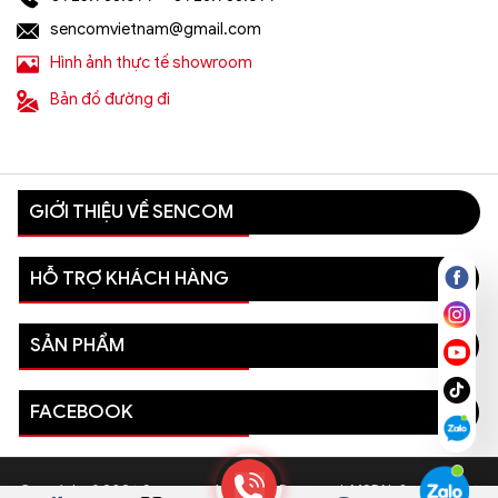
sencomvietnam@gmail.com
Hình ảnh thực tế showroom
Bản đồ đường đi
GIỚI THIỆU VỀ SENCOM
HỖ TRỢ KHÁCH HÀNG
SẢN PHẨM
FACEBOOK
Copyright © 2026 Sencom - All Rights Reserved. MSDN: 0110081996