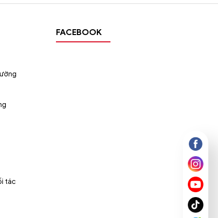
FACEBOOK
tường
ng
i tác