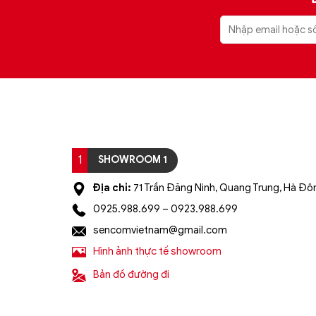
1
SHOWROOM 1
Địa chỉ:
71 Trần Đăng Ninh, Quang Trung, Hà Đôn
0925.988.699 – 0923.988.699
sencomvietnam@gmail.com
Hình ảnh thực tế showroom
Bản đồ đường đi