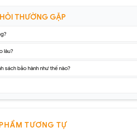
 HỎI THƯỜNG GẶP
ng?
o lâu?
nh sách bảo hành như thế nào?
 PHẨM TƯƠNG TỰ