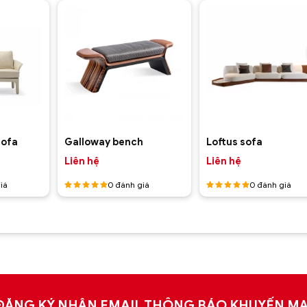
+
+
sofa
Galloway bench
Loftus sofa
Liên hệ
Liên hệ
iá
0
đánh giá
0
đánh giá
Được
Được
xếp hạng
xếp hạng
5
5 sao
5
5 sao
ĐĂNG KÝ NHẬN EMAIL THÔNG BÁO KHUYẾN MẠ