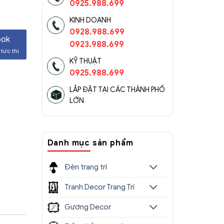
0925.988.699
KINH DOANH
0928.988.699
ook
0923.988.699
tức thì
KỸ THUẬT
0925.988.699
LẮP ĐẶT TẠI CÁC THÀNH PHỐ
LỚN
Danh mục sản phẩm
Đèn trang trí
Tranh Decor Trang Trí
Gương Decor