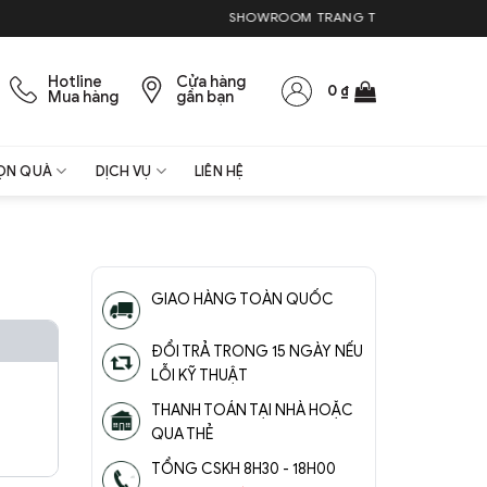
SHOWROOM TRANG TRÍ NỘI THẤT & QUÀ T
Hotline
Cửa hàng
0
₫
Mua hàng
gần bạn
ỌN QUÀ
DỊCH VỤ
LIÊN HỆ
GIAO HÀNG TOÀN QUỐC
ĐỔI TRẢ TRONG 15 NGÀY NẾU
LỖI KỸ THUẬT
THANH TOÁN TẠI NHÀ HOẶC
QUA THẺ
TỔNG CSKH 8H30 - 18H00