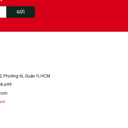
, Phường 16, Quận 11, HCM
88.699
.com
oom