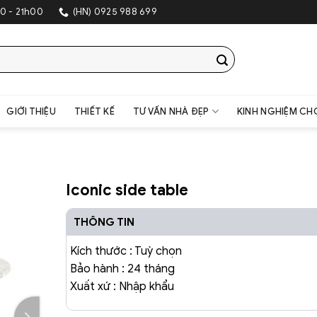
0 - 21h00
(HN) 0925 988 699
GIỚI THIỆU
THIẾT KẾ
TƯ VẤN NHÀ ĐẸP
KINH NGHIỆM CH
Iconic side table
THÔNG TIN
Kích thước : Tuỳ chọn
Bảo hành : 24 tháng
Xuất xứ : Nhập khẩu