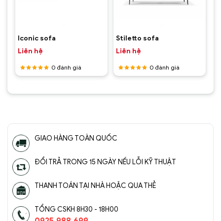
Iconic sofa
Stiletto sofa
Liên hệ
Liên hệ
0
đánh giá
0
đánh giá
Được
Được
xếp hạng
xếp hạng
5
5 sao
5
5 sao
GIAO HÀNG TOÀN QUỐC
ĐỔI TRẢ TRONG 15 NGÀY NẾU LỖI KỸ THUẬT
THANH TOÁN TẠI NHÀ HOẶC QUA THẺ
TỔNG CSKH 8H30 - 18H00