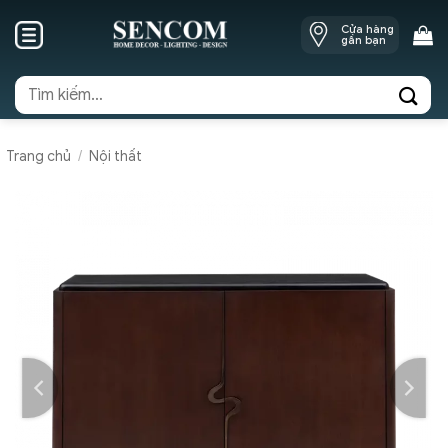
Skip
Cửa hàng
to
gần bạn
content
Tìm
kiếm:
Trang chủ
/
Nội thất