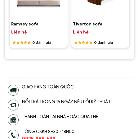
Ramsey sofa
Tiverton sofa
Liên hệ
Liên hệ
0
đánh giá
0
đánh giá
Được
Được
xếp hạng
xếp hạng
5
5 sao
5
5 sao
GIAO HÀNG TOÀN QUỐC
ĐỔI TRẢ TRONG 15 NGÀY NẾU LỖI KỸ THUẬT
THANH TOÁN TẠI NHÀ HOẶC QUA THẺ
TỔNG CSKH 8H30 - 18H00