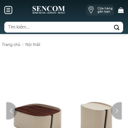
Skip
Cửa hàng
to
gần bạn
content
Tìm
kiếm:
Trang chủ
/
Nội thất