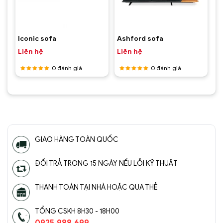
Iconic sofa
Ashford sofa
Liên hệ
Liên hệ
0
đánh giá
0
đánh giá
Được
Được
xếp hạng
xếp hạng
5
5 sao
5
5 sao
GIAO HÀNG TOÀN QUỐC
ĐỔI TRẢ TRONG 15 NGÀY NẾU LỖI KỸ THUẬT
THANH TOÁN TẠI NHÀ HOẶC QUA THẺ
TỔNG CSKH 8H30 - 18H00