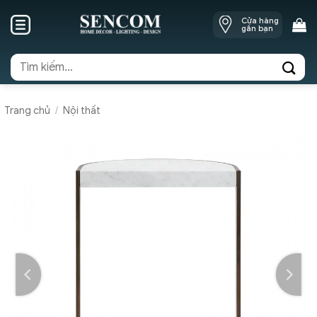
Skip
Cửa hàng
to
gần bạn
content
Tìm
kiếm:
Trang chủ
/
Nội thất