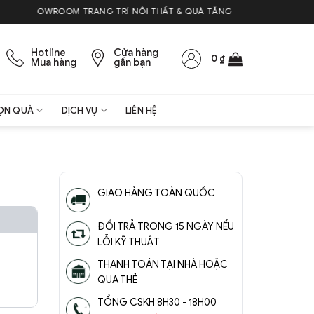
SHOWROOM TRANG TRÍ NỘI THẤT & QUÀ TẶNG
Hotline
Cửa hàng
0
₫
Mua hàng
gần bạn
ỌN QUÀ
DỊCH VỤ
LIÊN HỆ
GIAO HÀNG TOÀN QUỐC
ĐỔI TRẢ TRONG 15 NGÀY NẾU
LỖI KỸ THUẬT
THANH TOÁN TẠI NHÀ HOẶC
QUA THẺ
TỔNG CSKH 8H30 - 18H00