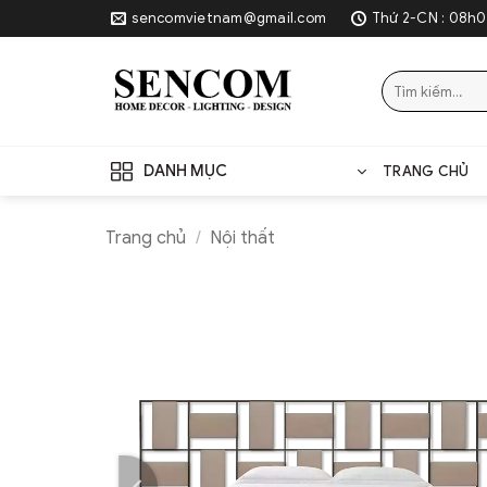
Skip
sencomvietnam@gmail.com
Thứ 2-CN : 08h0
to
content
Tìm
kiếm:
DANH MỤC
TRANG CHỦ
Trang chủ
/
Nội thất