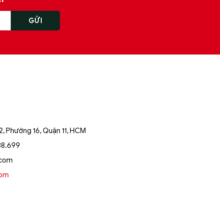
, Phường 16, Quận 11, HCM
88.699
.com
oom