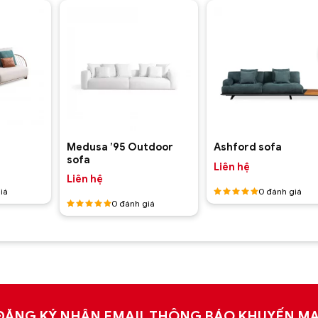
+
+
Medusa ’95 Outdoor
Ashford sofa
sofa
Liên hệ
Liên hệ
iá
0
đánh giá
0
đánh giá
Được
xếp hạng
Được
5
5 sao
xếp hạng
5
5 sao
ĐĂNG KÝ NHẬN EMAIL THÔNG BÁO KHUYẾN MẠ