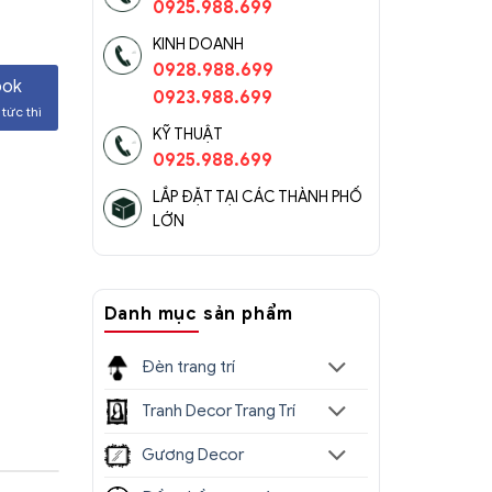
0925.988.699
KINH DOANH
0928.988.699
ook
0923.988.699
tức thì
KỸ THUẬT
0925.988.699
LẮP ĐẶT TẠI CÁC THÀNH PHỐ
LỚN
Danh mục sản phẩm
Đèn trang trí
Tranh Decor Trang Trí
Gương Decor