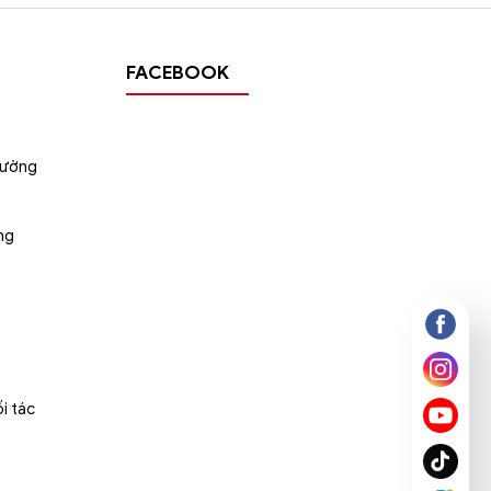
FACEBOOK
tường
ng
i tác