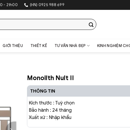
0 - 21h00
(HN) 0925 988 699
GIỚI THIỆU
THIẾT KẾ
TƯ VẤN NHÀ ĐẸP
KINH NGHIỆM CH
Monolith Nuit II
THÔNG TIN
Kích thước : Tuỳ chọn
Bảo hành : 24 tháng
Xuất xứ : Nhập khẩu