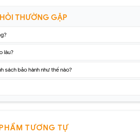
 HỎI THƯỜNG GẶP
ng?
o lâu?
nh sách bảo hành như thế nào?
 PHẨM TƯƠNG TỰ