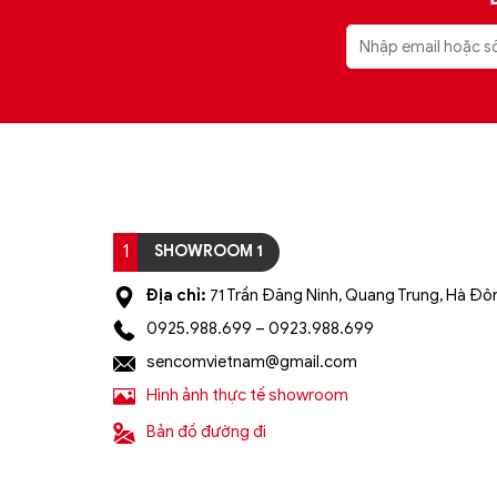
1
SHOWROOM 1
Địa chỉ:
71 Trần Đăng Ninh, Quang Trung, Hà Đôn
0925.988.699 – 0923.988.699
sencomvietnam@gmail.com
Hình ảnh thực tế showroom
Bản đồ đường đi