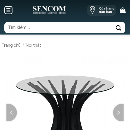
Skip
Cửa hàng
to
gần bạn
content
Tìm
kiếm:
Trang chủ
/
Nội thất