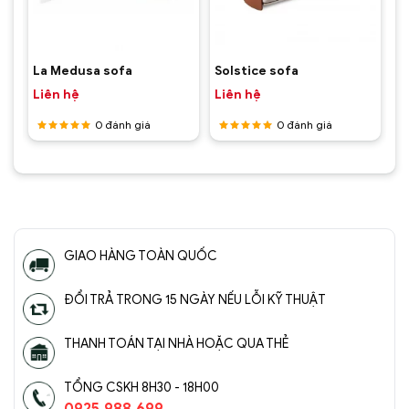
La Medusa sofa
Solstice sofa
Liên hệ
Liên hệ
0
đánh giá
0
đánh giá
Được
Được
xếp hạng
xếp hạng
5
5 sao
5
5 sao
GIAO HÀNG TOÀN QUỐC
ĐỔI TRẢ TRONG 15 NGÀY NẾU LỖI KỸ THUẬT
THANH TOÁN TẠI NHÀ HOẶC QUA THẺ
TỔNG CSKH 8H30 - 18H00