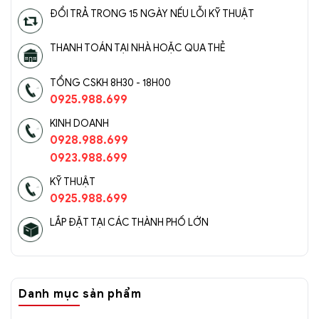
ĐỔI TRẢ TRONG 15 NGÀY NẾU LỖI KỸ THUẬT
THANH TOÁN TẠI NHÀ HOẶC QUA THẺ
TỔNG CSKH 8H30 - 18H00
0925.988.699
KINH DOANH
0928.988.699
0923.988.699
KỸ THUẬT
0925.988.699
LẮP ĐẶT TẠI CÁC THÀNH PHỐ LỚN
Danh mục sản phẩm