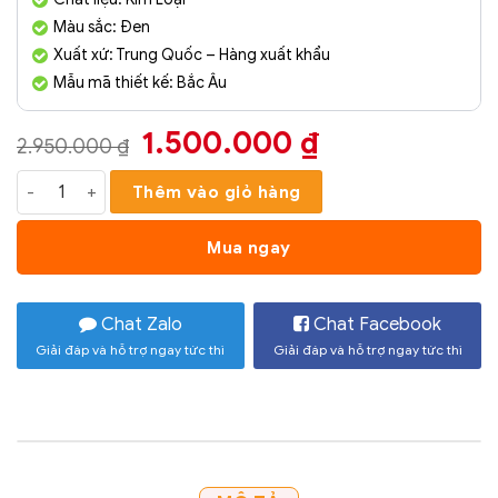
Màu sắc: Đen
Xuất xứ: Trung Quốc – Hàng xuất khẩu
Mẫu mã thiết kế: Bắc Âu
Giá
Giá
1.500.000
₫
2.950.000
₫
gốc
hiện
Phù Điêu Treo Tường Nghệ Thuật Mã PD025 số lượng
Thêm vào giỏ hàng
là:
tại
2.950.000 ₫.
là:
Mua ngay
1.500.000 ₫
Chat Zalo
Chat Facebook
Giải đáp và hỗ trợ ngay tức thì
Giải đáp và hỗ trợ ngay tức thì