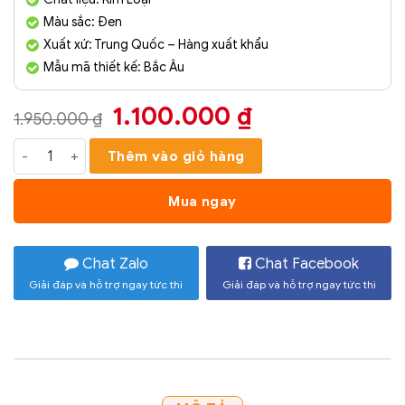
Màu sắc: Đen
Xuất xứ: Trung Quốc – Hàng xuất khẩu
Mẫu mã thiết kế: Bắc Âu
Giá
Giá
1.100.000
₫
1.950.000
₫
gốc
hiện
Phù Điêu Treo Tường Nghệ Thuật Mã PD033 số lượng
Thêm vào giỏ hàng
là:
tại
1.950.000 ₫.
là:
Mua ngay
1.100.000 ₫.
Chat Zalo
Chat Facebook
Giải đáp và hỗ trợ ngay tức thì
Giải đáp và hỗ trợ ngay tức thì