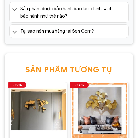
Lưu ý: Đơn hàng sẽ chỉ được gửi đi sau khi có xác
Sản phẩm được bảo hành bao lâu, chính sách
nhận của tổng đài viên trong vòng 2 tiếng. Quý
bảo hành như thế nào?
khách vui lòng giữ điện thoại
» Tham khảo 1001+ mẫu
tranh sắt treo tường nghệ
Tại sao nên mua hàng tại Sen Com?
thuật
trang trí cao cấp đang khuyến mãi tại:
https://sencom.vn/category/tranh-sat-treo-tuong
SẢN PHẨM TƯƠNG TỰ
-19%
-24%