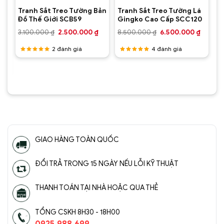
Tranh Sắt Treo Tường Bản
Tranh Sắt Treo Tường Lá
Đồ Thế Giới SCB59
Gingko Cao Cấp SCC120
Giá
Giá
Giá
Giá
Giá
3.100.000
₫
2.500.000
₫
8.500.000
₫
6.500.000
₫
hiện
gốc
hiện
gốc
hiện
tại
là:
tại
là:
tại
2
đánh giá
4
đánh giá
.
là:
3.100.000 ₫.
là:
8.500.000 ₫.
là:
1.890.000 ₫.
2.500.000 ₫.
6.500.0
Được
Được
xếp hạng
xếp hạng
5.00
5
5.00
5
sao
sao
GIAO HÀNG TOÀN QUỐC
ĐỔI TRẢ TRONG 15 NGÀY NẾU LỖI KỸ THUẬT
THANH TOÁN TẠI NHÀ HOẶC QUA THẺ
TỔNG CSKH 8H30 - 18H00
0925.988.699