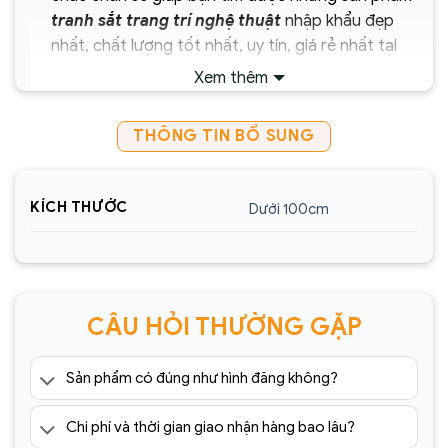
tranh sắt trang trí nghệ thuật
nhập khẩu đẹp
nhất, chất lượng tốt nhất, uy tín, giá rẻ nhất tại
Hà Nội TpHCM.
Xem thêm
Chịu trách nhiệm về sản phẩm :
THÔNG TIN BỔ SUNG
Công ty Cổ Phần Xây Dựng và Thương Mại
Sencom Việt Nam
KÍCH THƯỚC
Dưới 100cm
Website:
https://sencom.vn/
Địa chỉ showroom:
60 Trần Đăng Ninh, Quang
Trung, Hà Đông, Hà Nội
Hotline:
0925.988.699
CÂU HỎI THƯỜNG GẶP
*ƯU ĐÃI: Miễn phí vận chuyển Toàn quốc phí vận
chuyển ngoại thành. Áp dụng đối với đơn hàng có
Sản phẩm có đúng như hình đăng không?
giá trị trên 1.500.000đ (Bao gồm tất cả mã sản
phẩm)
Chi phí và thời gian giao nhận hàng bao lâu?