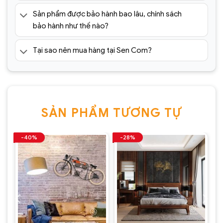
Lưu ý: Đơn hàng sẽ chỉ được gửi đi sau khi có xác
Sản phẩm được bảo hành bao lâu, chính sách
nhận của tổng đài viên trong vòng 2 tiếng. Quý
bảo hành như thế nào?
khách vui lòng giữ điện thoại
» Tham khảo 1001+ mẫu
tranh sắt treo tường nghệ
Tại sao nên mua hàng tại Sen Com?
thuật
trang trí cao cấp đang khuyến mãi tại:
https://sencom.vn/category/tranh-sat-treo-tuong
SẢN PHẨM TƯƠNG TỰ
-40%
-28%