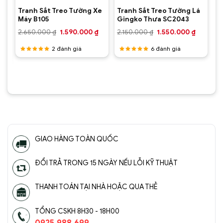
Tranh Sắt Treo Tường Xe
Tranh Sắt Treo Tường Lá
Máy B105
Gingko Thưa SC2043
Giá
Giá
Giá
Giá
2.650.000
₫
1.590.000
₫
2.150.000
₫
1.550.000
₫
gốc
hiện
gốc
hiện
Giá
là:
tại
là:
tại
hiện
2
đánh giá
6
đánh giá
2.650.000 ₫.
là:
2.150.000 ₫.
là:
tại
1.590.000 ₫.
1.550.00
.
là:
Được
Được
1.890.000 ₫.
xếp hạng
xếp hạng
5.00
5
5.00
5
sao
sao
GIAO HÀNG TOÀN QUỐC
ĐỔI TRẢ TRONG 15 NGÀY NẾU LỖI KỸ THUẬT
THANH TOÁN TẠI NHÀ HOẶC QUA THẺ
TỔNG CSKH 8H30 - 18H00
0925.988.699