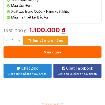
Màu sắc: Đen
Xuất xứ: Trung Quốc – Hàng xuất khẩu
Mẫu mã thiết kế: Bắc Âu
Giá
Giá
1.100.000
₫
1.950.000
₫
gốc
hiện
Phù Điêu Treo Tường Nghệ Thuật Mã PD035 số lượng
Thêm vào giỏ hàng
là:
tại
1.950.000 ₫.
là:
Mua ngay
1.100.000 ₫.
Chat Zalo
Chat Facebook
Giải đáp và hỗ trợ ngay tức thì
Giải đáp và hỗ trợ ngay tức thì