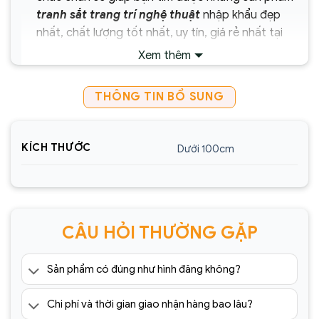
tranh sắt trang trí nghệ thuật
nhập khẩu đẹp
nhất, chất lượng tốt nhất, uy tín, giá rẻ nhất tại
Hà Nội TpHCM.
Xem thêm
Chịu trách nhiệm về sản phẩm :
THÔNG TIN BỔ SUNG
Công ty Cổ Phần Xây Dựng và Thương Mại
Sencom Việt Nam
KÍCH THƯỚC
Dưới 100cm
Website:
https://sencom.vn/
Địa chỉ showroom:
60 Trần Đăng Ninh, Quang
Trung, Hà Đông, Hà Nội
Hotline:
0925.988.699
CÂU HỎI THƯỜNG GẶP
*ƯU ĐÃI: Miễn phí vận chuyển Toàn quốc phí vận
chuyển ngoại thành. Áp dụng đối với đơn hàng có
Sản phẩm có đúng như hình đăng không?
giá trị trên 1.500.000đ (Bao gồm tất cả mã sản
phẩm)
Chi phí và thời gian giao nhận hàng bao lâu?