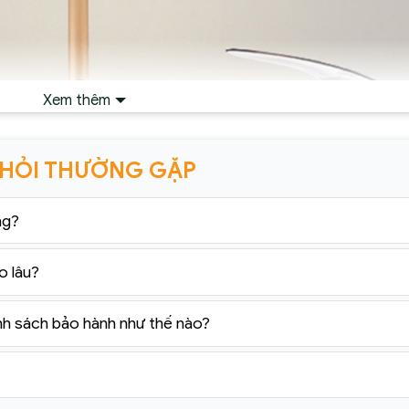
Xem thêm
 HỎI THƯỜNG GẶP
ng?
o lâu?
nh sách bảo hành như thế nào?