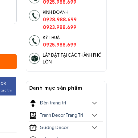
0925.988.699
KINH DOANH
0928.988.699
0923.988.699
KỸ THUẬT
0925.988.699
LẮP ĐẶT TẠI CÁC THÀNH PHỐ
LỚN
.000 ₫.
ook
Danh mục sản phẩm
tức thì
Đèn trang trí
Tranh Decor Trang Trí
Gương Decor