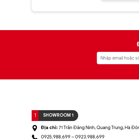
8.550.000 ₫.
3.4
Được
xếp hạng
xếp hạng
5
5 sao
5
5 sao
1
SHOWROOM 1
Địa chỉ:
71 Trần Đăng Ninh, Quang Trung, Hà Đôn
0925.988.699 – 0923.988.699