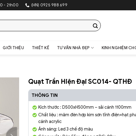
SHOWROOM TRANG TRÍ NỘI THẤT 
0 - 21h00
(HN) 0925 988 699
GIỚI THIỆU
THIẾT KẾ
TƯ VẤN NHÀ ĐẸP
KINH NGHIỆM CH
Quạt Trần Hiện Đại SC014- QTHĐ
THÔNG TIN
Kích thước : D500xH500mm – sải cánh 1100mm
Chất liệu : mâm đèn hợp kim sơn tĩnh điện+hạt pha
cánh acrylic
Ánh sáng: Led 3 chế độ màu