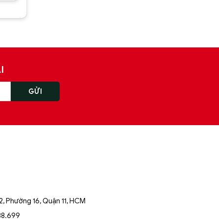
0 ₫.
I
, Phường 16, Quận 11, HCM
88.699