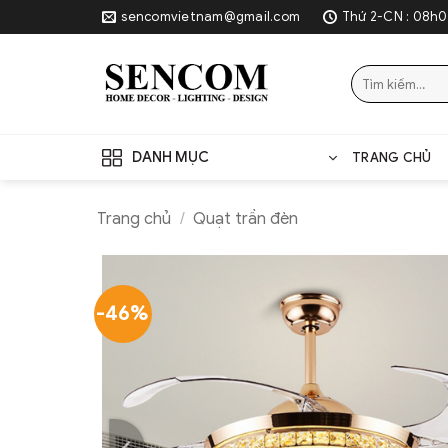
Skip
sencomvietnam@gmail.com
Thứ 2-CN : 08h0
to
content
Tìm
kiếm:
DANH MỤC
TRANG CHỦ
Trang chủ
/
Quạt trần đèn
-46%