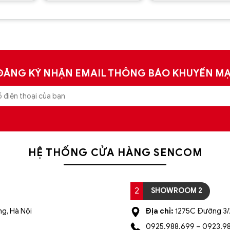
20.000 ₫.
3.510.000 ₫.
3.240.00
Được
Được
xếp hạng
xếp hạng
5
5 sao
5
5 sao
ĐĂNG KÝ NHẬN EMAIL THÔNG BÁO KHUYẾN MẠ
HỆ THỐNG CỬA HÀNG SENCOM
2
SHOWROOM 2
g, Hà Nội
Địa chỉ:
1275C Đường 3/2
0925.988.699 – 0923.9