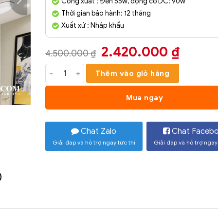
Công xuất : Đèn 55w, động cơ DC: 90w
Thời gian bảo hành: 12 tháng
Xuất xứ : Nhập khẩu
Giá
Giá
2.420.000
₫
4.500.000
₫
gốc
hiện
Quạt Trần Hiện Đại SC014- QTHĐ số lượng
Thêm vào giỏ hàng
là:
tại
4.500.000 ₫.
là:
Mua ngay
2.420
Chat Zalo
Chat Faceb
Giải đáp và hỗ trợ ngay tức thì
Giải đáp và hỗ trợ ngay 
)