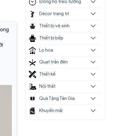
Đồng hồ treo tường
Décor trang trí
Thiết bị vệ sinh
hong
Thiết bị bếp
ời
Lọ hoa
Quạt trần đèn
Thiết kế
Nội thất
Quà Tặng Tân Gia
Khuyến mãi