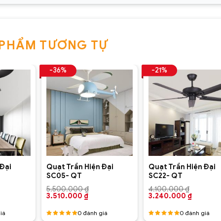
 PHẨM TƯƠNG TỰ
-36%
-21%
+
+
 Đại
Quạt Trần Hiện Đại
Quạt Trần Hiện Đại
SC05- QT
SC22- QT
5.500.000
₫
4.100.000
₫
Giá
Giá
Giá
Giá
3.510.000
₫
3.240.000
₫
n
gốc
hiện
gốc
hiện
là:
tại
là:
tại
iá
0
đánh giá
0
đánh giá
5.500.000 ₫.
là:
4.100.000 ₫.
là: