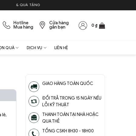
& QUÀ TẶNG
Hotline
Cửa hàng
0
₫
Mua hàng
gần bạn
ỌN QUÀ
DỊCH VỤ
LIÊN HỆ
GIAO HÀNG TOÀN QUỐC
ĐỔI TRẢ TRONG 15 NGÀY NẾU
LỖI KỸ THUẬT
THANH TOÁN TẠI NHÀ HOẶC
 lê,
QUA THẺ
TỔNG CSKH 8H30 - 18H00