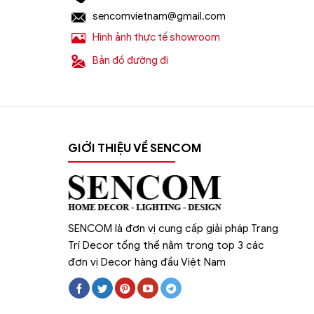
sencomvietnam@gmail.com
Hình ảnh thực tế showroom
Bản đồ đường đi
Địa chỉ nào bán
đèn chùm trang trí
nhập kh
GIỚI THIỆU VỀ SENCOM
Sencom
là địa chỉ bán
đèn chùm decor t
hàng đầu hiện nay chuyên cung cấp hơn 10
trường.
Chịu trách nhiệm về sản phẩm :
SENCOM là đơn vị cung cấp giải pháp Trang
Công ty Cổ Phần Xây Dựng và Thương Mạ
Trí Decor tổng thể nằm trong top 3 các
đơn vị Decor hàng đầu Việt Nam
Website:
https://sencom.vn/
Địa chỉ showroom:
71 Trần Đăng Ninh, Qua