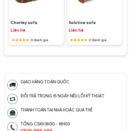
Chorley sofa
Solstice sofa
Liên hệ
Liên hệ
0
đánh giá
0
đánh giá
Được
Được
xếp hạng
xếp hạng
5
5 sao
5
5 sao
GIAO HÀNG TOÀN QUỐC
ĐỔI TRẢ TRONG 15 NGÀY NẾU LỖI KỸ THUẬT
THANH TOÁN TẠI NHÀ HOẶC QUA THẺ
TỔNG CSKH 8H30 - 18H00