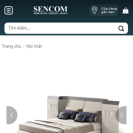
Skip
Cửa hàng
to
gần bạn
content
Tìm
kiếm:
Trang chủ
/
Nội thất