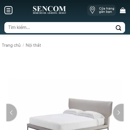
Skip
Cửa hàng
to
gần bạn
content
Tìm
kiếm:
Trang chủ
/
Nội thất