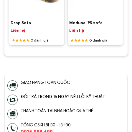
Drop Sofa
Medusa ’95 sofa
Liên hệ
Liên hệ
0
đánh giá
0
đánh giá
Được
Được
xếp hạng
xếp hạng
5
5 sao
5
5 sao
GIAO HÀNG TOÀN QUỐC
ĐỔI TRẢ TRONG 15 NGÀY NẾU LỖI KỸ THUẬT
THANH TOÁN TẠI NHÀ HOẶC QUA THẺ
TỔNG CSKH 8H30 - 18H00