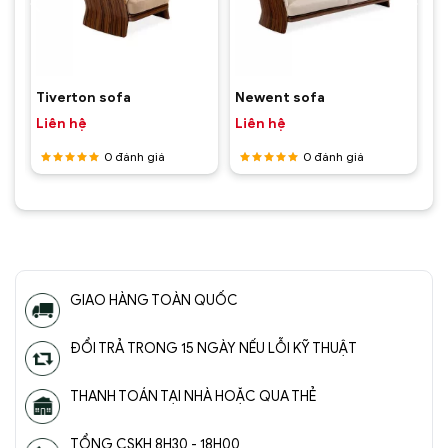
e
Tiverton sofa
Newent sofa
Liên hệ
Liên hệ
0
đánh giá
0
đánh giá
Được
Được
xếp hạng
xếp hạng
5
5 sao
5
5 sao
GIAO HÀNG TOÀN QUỐC
ĐỔI TRẢ TRONG 15 NGÀY NẾU LỖI KỸ THUẬT
THANH TOÁN TẠI NHÀ HOẶC QUA THẺ
TỔNG CSKH 8H30 - 18H00