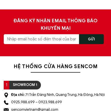
ĐĂNG KÝ NHẬN EMAIL THÔNG BÁO
KHUYẾN MẠI
HỆ THỐNG CỬA HÀNG SENCOM
1
SHOWROOM 1
Địa chỉ:
71 Trần Đăng Ninh, Quang Trung, Hà Đông, Hà Nội
0925.988.699 – 0923.988.699
sencomvietnam@gmail.com