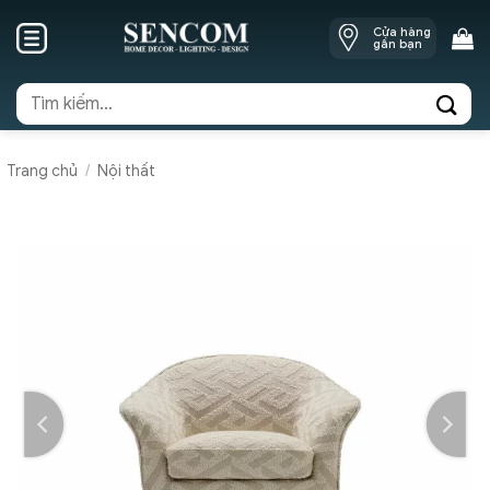
Skip
Cửa hàng
to
gần bạn
content
Tìm
kiếm:
Trang chủ
/
Nội thất