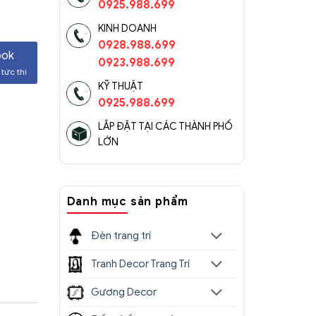
0925.988.699
KINH DOANH
0928.988.699
ook
0923.988.699
tức thì
KỸ THUẬT
0925.988.699
LẮP ĐẶT TẠI CÁC THÀNH PHỐ
LỚN
Danh mục sản phẩm
Đèn trang trí
Tranh Decor Trang Trí
Gương Decor