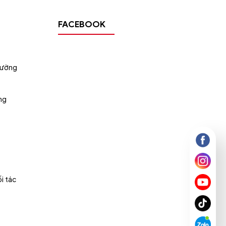
FACEBOOK
tường
ng
i tác