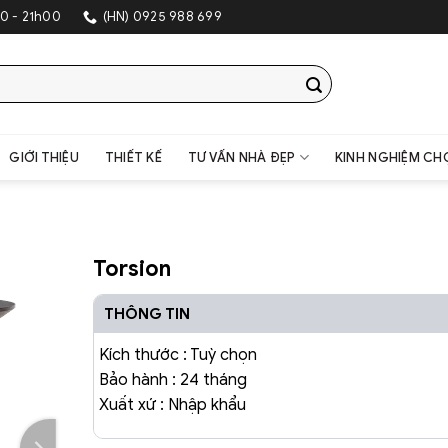
0 - 21h00
(HN) 0925 988 699
GIỚI THIỆU
THIẾT KẾ
TƯ VẤN NHÀ ĐẸP
KINH NGHIỆM CH
Torsion
THÔNG TIN
Kích thước : Tuỳ chọn
Bảo hành : 24 tháng
Xuất xứ : Nhập khẩu