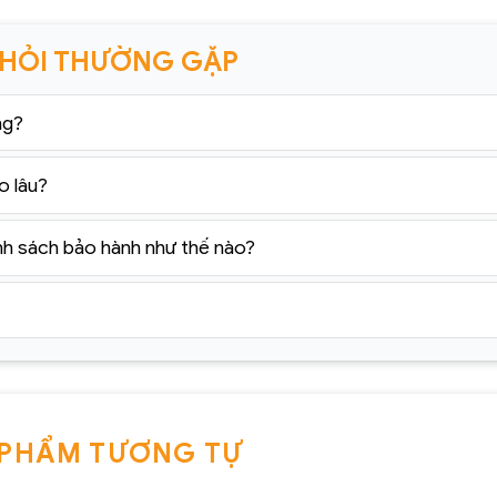
 HỎI THƯỜNG GẶP
ng?
o lâu?
nh sách bảo hành như thế nào?
 PHẨM TƯƠNG TỰ