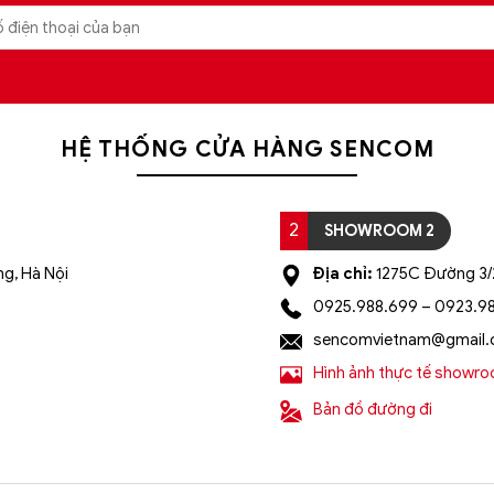
HỆ THỐNG CỬA HÀNG SENCOM
2
SHOWROOM 2
g, Hà Nội
Địa chỉ:
1275C Đường 3/2
0925.988.699 – 0923.9
sencomvietnam@gmail
Hình ảnh thực tế showr
Bản đồ đường đi