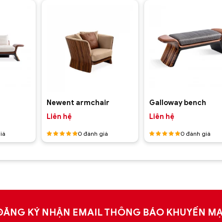
+
+
Newent armchair
Galloway bench
Liên hệ
Liên hệ
iá
0
đánh giá
0
đánh giá
Được
Được
xếp hạng
xếp hạng
5
5 sao
5
5 sao
ĐĂNG KÝ NHẬN EMAIL THÔNG BÁO KHUYẾN MẠ