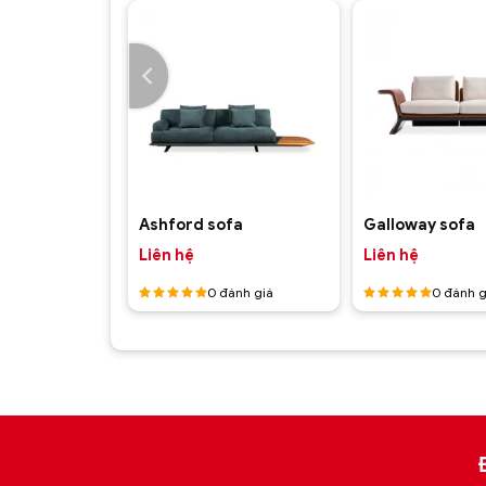
+
+
fa
Ashford sofa
Galloway sofa
Liên hệ
Liên hệ
ánh giá
0
đánh giá
0
đánh g
Được
Được
xếp hạng
xếp hạng
5
5 sao
5
5 sao