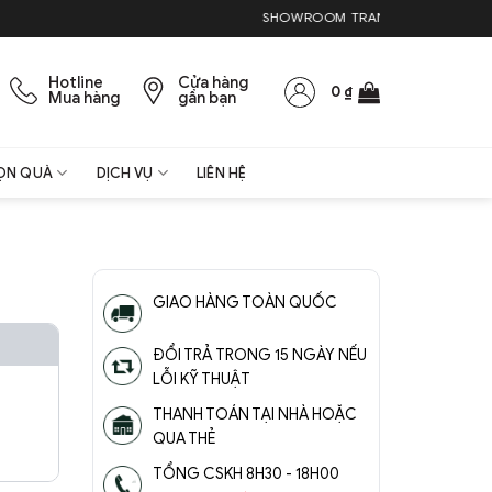
SHOWROOM TRANG TRÍ NỘI THẤT & QU
Hotline
Cửa hàng
0
₫
Mua hàng
gần bạn
ỌN QUÀ
DỊCH VỤ
LIÊN HỆ
GIAO HÀNG TOÀN QUỐC
ĐỔI TRẢ TRONG 15 NGÀY NẾU
LỖI KỸ THUẬT
THANH TOÁN TẠI NHÀ HOẶC
QUA THẺ
TỔNG CSKH 8H30 - 18H00