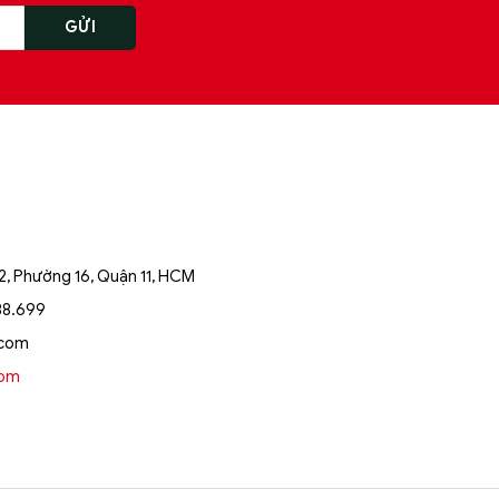
, Phường 16, Quận 11, HCM
88.699
.com
oom