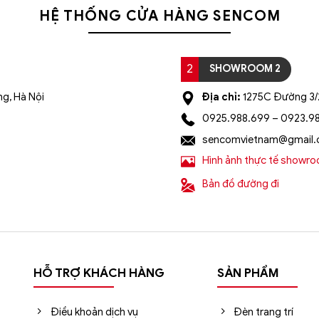
HỆ THỐNG CỬA HÀNG SENCOM
2
SHOWROOM 2
g, Hà Nội
Địa chỉ:
1275C Đường 3/2
0925.988.699 – 0923.9
sencomvietnam@gmail
Hình ảnh thực tế showr
Bản đồ đường đi
HỖ TRỢ KHÁCH HÀNG
SẢN PHẨM
Điều khoản dịch vụ
Đèn trang trí