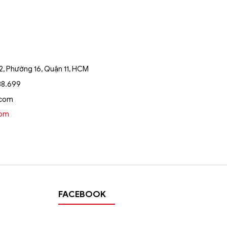
, Phường 16, Quận 11, HCM
88.699
.com
oom
FACEBOOK