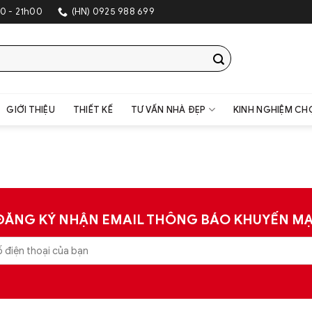
0 - 21h00
(HN) 0925 988 699
GIỚI THIỆU
THIẾT KẾ
TƯ VẤN NHÀ ĐẸP
KINH NGHIỆM CH
ĐĂNG KÝ NHẬN EMAIL THÔNG BÁO KHUYẾN MẠ