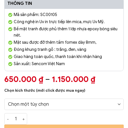
THÔNG TIN
Mã sản phẩm: SC00105
Công nghệ in Uv in trực tiếp lên mica, mực Uv Mỹ.
Bề mặt tranh được phủ thêm 1 lớp nhựa epoxy bóng siêu
nét.
Mặt sau được đỡ thêm tấm fomex dày 8mm,
Đóng khung tranh gỗ : trắng, đen, vàng
Giao hàng toàn quốc, thanh toán khi nhận hàng
Sản xuất: Sencom Việt Nam
Khoảng
650.000
₫
–
1.150.000
₫
giá:
Chọn kích thước (mới click được mua ngay)
từ
650.000
đến
Tranh Phòng Khách Nghệ Thuật Hiện Đại SC00105 số lượng
1.150.00