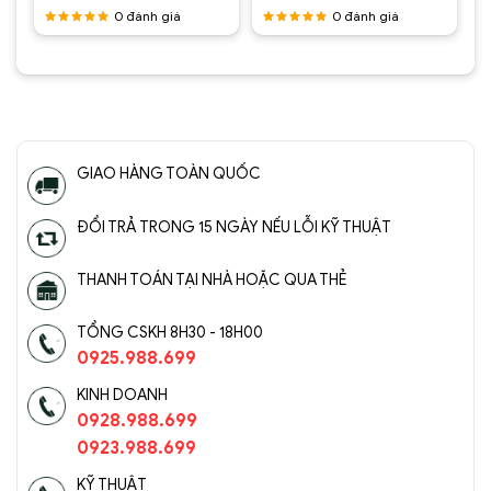
tại
là:
tại
là:
tại
0
đánh giá
0
đánh giá
.
là:
2.950.000 ₫.
là:
2.450.000 ₫.
là:
2.800.000 ₫.
1.500.000 ₫.
1.430.0
Được
Được
xếp hạng
xếp hạng
5
5 sao
5
5 sao
GIAO HÀNG TOÀN QUỐC
ĐỔI TRẢ TRONG 15 NGÀY NẾU LỖI KỸ THUẬT
THANH TOÁN TẠI NHÀ HOẶC QUA THẺ
TỔNG CSKH 8H30 - 18H00
0925.988.699
KINH DOANH
0928.988.699
0923.988.699
KỸ THUẬT