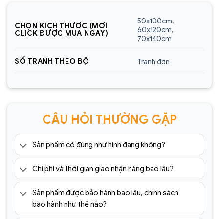
Sencom Việt Nam
50x100cm
,
CHỌN KÍCH THƯỚC (MỚI
Website:
https://sencom.vn/
60x120cm
,
CLICK ĐƯỢC MUA NGAY)
70x140cm
Địa chỉ showroom:
60 Trần Đăng Ninh, Quang
Trung, Hà Đông, Hà Nội
SỐ TRANH THEO BỘ
Tranh đơn
Hotline:
0925.988.699
*ƯU ĐÃI: Miễn phí vận chuyển Toàn quốc phí vận
chuyển ngoại thành. Áp dụng đối với đơn hàng có
CÂU HỎI THƯỜNG GẶP
giá trị trên 1.500.000đ (Bao gồm tất cả mã sản
phẩm)
Sản phẩm có đúng như hình đăng không?
Lưu ý: Đơn hàng sẽ chỉ được gửi đi sau khi có xác
nhận của tổng đài viên trong vòng 2 tiếng. Quý
Chi phí và thời gian giao nhận hàng bao lâu?
khách vui lòng giữ điện thoại
=> Tham khảo thêm 1001+ mẫu
tranh tráng
Sản phẩm được bảo hành bao lâu, chính sách
gương
cao cấp giá rẻ tại:
bảo hành như thế nào?
https://sencom.vn/category/tranh-trang-guong