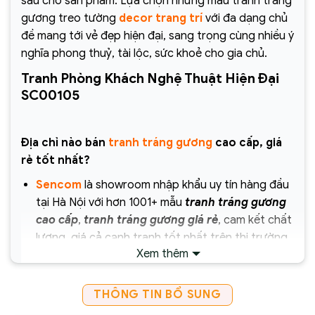
sâu cho sản phẩm. Lựa chọn những mẫu tranh tráng
gương treo tường
decor trang trí
với đa dạng chủ
đề mang tới vẻ đẹp hiện đại, sang trọng cùng nhiều ý
nghĩa phong thuỷ, tài lộc, sức khoẻ cho gia chủ.
Tranh Phòng Khách Nghệ Thuật Hiện Đại
SC00105
Địa chỉ nào bán
tranh tráng gương
cao cấp, giá
rẻ tốt nhất?
Sencom
là showroom nhập khẩu uy tín hàng đầu
tại Hà Nội với hơn 1001+ mẫu
tranh tráng gương
cao cấp
,
tranh tráng gương giá rẻ
, cam kết chất
lượng, giá cả cạnh tranh tốt nhất trên thị trường
Xem thêm
hiện nay.
Chịu trách nhiệm về sản phẩm :
THÔNG TIN BỔ SUNG
Công ty Cổ Phần Xây Dựng và Thương Mại