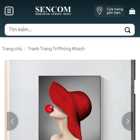
Skip
Cửa hàng
to
gần bạn
content
Tìm
kiếm:
Trang chủ
/
Tranh Trang Trí Phòng Khách