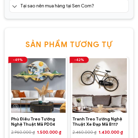
Tại sao nên mua hàng tại Sen Com?
SẢN PHẨM TƯƠNG TỰ
-49%
-42%
Phù Điêu Treo Tường
Tranh Treo Tường Nghệ
Nghệ Thuật Mã PD04
Thuật Xe Đạp Mã B117
Giá
Giá
Giá
Giá
Giá
₫
2.950.000
₫
1.500.000
₫
2.450.000
₫
1.430.000
₫
hiện
gốc
hiện
gốc
hiện