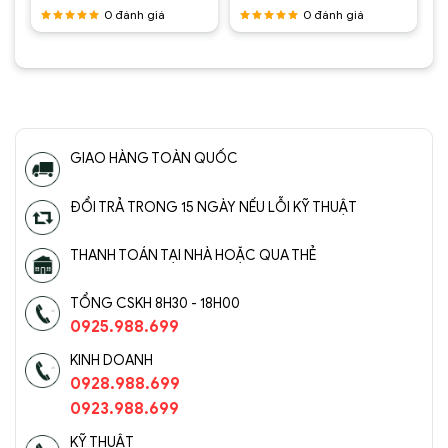
tại
là:
tại
là:
tại
0
đánh giá
0
đánh giá
.
là:
2.950.000 ₫.
là:
2.450.000 ₫.
là:
2.800.000 ₫.
1.500.000 ₫.
1.430.0
Được
Được
xếp hạng
xếp hạng
5
5 sao
5
5 sao
GIAO HÀNG TOÀN QUỐC
ĐỔI TRẢ TRONG 15 NGÀY NẾU LỖI KỸ THUẬT
THANH TOÁN TẠI NHÀ HOẶC QUA THẺ
TỔNG CSKH 8H30 - 18H00
0925.988.699
KINH DOANH
0928.988.699
0923.988.699
KỸ THUẬT