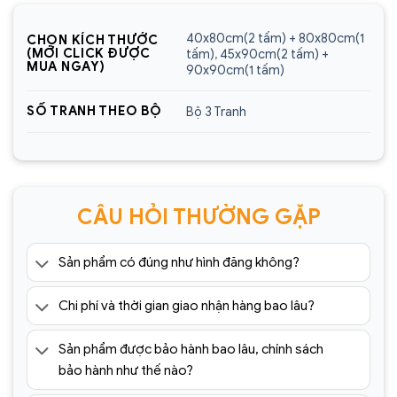
Sencom Việt Nam
40x80cm(2 tấm) + 80x80cm(1
CHỌN KÍCH THƯỚC
Website:
https://sencom.vn/
(MỚI CLICK ĐƯỢC
tấm)
,
45x90cm(2 tấm) +
MUA NGAY)
90x90cm(1 tấm)
Địa chỉ showroom:
60 Trần Đăng Ninh, Quang
Trung, Hà Đông, Hà Nội
SỐ TRANH THEO BỘ
Bộ 3 Tranh
Hotline:
0925.988.699
*ƯU ĐÃI: Miễn phí vận chuyển Toàn quốc phí vận
chuyển ngoại thành. Áp dụng đối với đơn hàng có
CÂU HỎI THƯỜNG GẶP
giá trị trên 1.500.000đ (Bao gồm tất cả mã sản
phẩm)
Sản phẩm có đúng như hình đăng không?
Lưu ý: Đơn hàng sẽ chỉ được gửi đi sau khi có xác
nhận của tổng đài viên trong vòng 2 tiếng. Quý
Chi phí và thời gian giao nhận hàng bao lâu?
khách vui lòng giữ điện thoại
=> Tham khảo thêm 1001+ mẫu
tranh tráng
Sản phẩm được bảo hành bao lâu, chính sách
gương
cao cấp giá rẻ tại:
bảo hành như thế nào?
https://sencom.vn/category/tranh-trang-guong