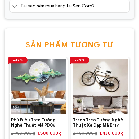
Tại sao nên mua hàng tại Sen Com?
SẢN PHẨM TƯƠNG TỰ
-49%
-42%
Phù Điêu Treo Tường
Tranh Treo Tường Nghệ
Nghệ Thuật Mã PD06
Thuật Xe Đạp Mã B117
Giá
Giá
Giá
Giá
Giá
₫
2.950.000
₫
1.500.000
₫
2.450.000
₫
1.430.000
₫
hiện
gốc
hiện
gốc
hiện