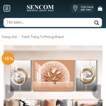
Skip
Cửa hàng
to
gần bạn
content
Tìm
kiếm:
Trang chủ
/
Tranh Trang Trí Phòng Khách
-15%