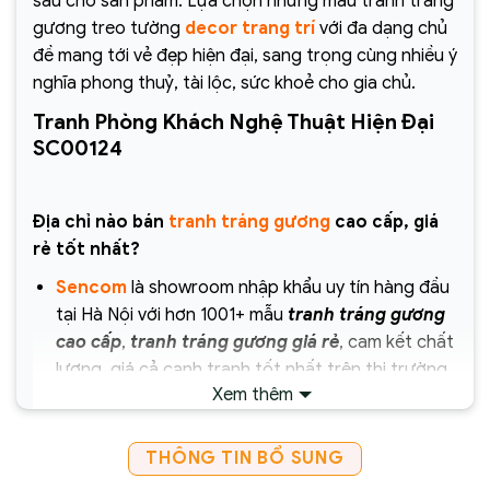
sâu cho sản phẩm. Lựa chọn những mẫu tranh tráng
gương treo tường
decor trang trí
với đa dạng chủ
đề mang tới vẻ đẹp hiện đại, sang trọng cùng nhiều ý
nghĩa phong thuỷ, tài lộc, sức khoẻ cho gia chủ.
Tranh Phòng Khách Nghệ Thuật Hiện Đại
SC00124
Địa chỉ nào bán
tranh tráng gương
cao cấp, giá
rẻ tốt nhất?
Sencom
là showroom nhập khẩu uy tín hàng đầu
tại Hà Nội với hơn 1001+ mẫu
tranh tráng gương
cao cấp
,
tranh tráng gương giá rẻ
, cam kết chất
lượng, giá cả cạnh tranh tốt nhất trên thị trường
Xem thêm
hiện nay.
Chịu trách nhiệm về sản phẩm :
THÔNG TIN BỔ SUNG
Công ty Cổ Phần Xây Dựng và Thương Mại