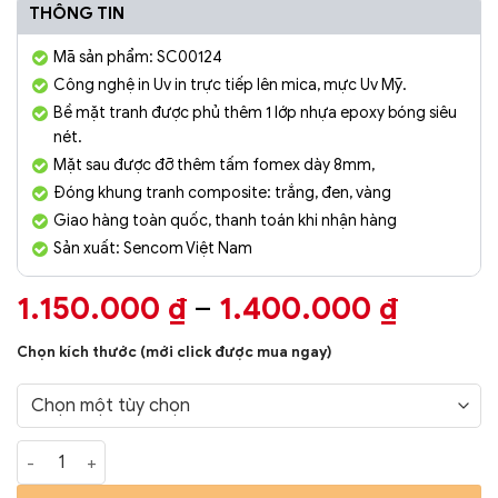
THÔNG TIN
Mã sản phẩm: SC00124
Công nghệ in Uv in trực tiếp lên mica, mực Uv Mỹ.
Bề mặt tranh được phủ thêm 1 lớp nhựa epoxy bóng siêu
nét.
Mặt sau được đỡ thêm tấm fomex dày 8mm,
Đóng khung tranh composite: trắng, đen, vàng
Giao hàng toàn quốc, thanh toán khi nhận hàng
Sản xuất: Sencom Việt Nam
Khoản
1.150.000
₫
–
1.400.000
₫
giá:
Chọn kích thước (mới click được mua ngay)
từ
1.150.
đến
Tranh Phòng Khách Nghệ Thuật Hiện Đại SC00124 số lượng
1.400.