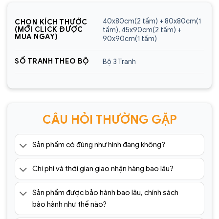
Sencom Việt Nam
40x80cm(2 tấm) + 80x80cm(1
CHỌN KÍCH THƯỚC
Website:
https://sencom.vn/
(MỚI CLICK ĐƯỢC
tấm)
,
45x90cm(2 tấm) +
MUA NGAY)
90x90cm(1 tấm)
Địa chỉ showroom:
60 Trần Đăng Ninh, Quang
Trung, Hà Đông, Hà Nội
SỐ TRANH THEO BỘ
Bộ 3 Tranh
Hotline:
0925.988.699
*ƯU ĐÃI: Miễn phí vận chuyển Toàn quốc phí vận
chuyển ngoại thành. Áp dụng đối với đơn hàng có
CÂU HỎI THƯỜNG GẶP
giá trị trên 1.500.000đ (Bao gồm tất cả mã sản
phẩm)
Sản phẩm có đúng như hình đăng không?
Lưu ý: Đơn hàng sẽ chỉ được gửi đi sau khi có xác
nhận của tổng đài viên trong vòng 2 tiếng. Quý
Chi phí và thời gian giao nhận hàng bao lâu?
khách vui lòng giữ điện thoại
=> Tham khảo thêm 1001+ mẫu
tranh tráng
Sản phẩm được bảo hành bao lâu, chính sách
gương
cao cấp giá rẻ tại:
bảo hành như thế nào?
https://sencom.vn/category/tranh-trang-guong