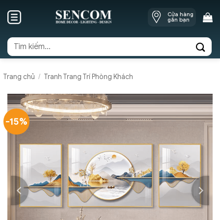
Skip
Cửa hàng
to
gần bạn
content
Tìm
kiếm:
Trang chủ
/
Tranh Trang Trí Phòng Khách
-15%