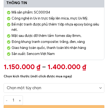
THÔNG TIN
Mã sản phẩm: SC000134
Công nghệ in Uv in trực tiếp lên mica, mực Uv Mỹ.
Bề mặt tranh được phủ thêm 1 lớp nhựa epoxy bóng siêu
nét.
Mặt sau được đỡ thêm tấm fomex dày 8mm,
Đóng khung tranh composite: trắng, đen, vàng
Giao hàng toàn quốc, thanh toán khi nhận hàng
Sản xuất: Sencom Việt Nam
Khoản
1.150.000
₫
–
1.400.000
₫
giá:
Chọn kích thước (mới click được mua ngay)
từ
1.150.
đến
Tranh Phòng Khách Nghệ Thuật Hiện Đại SC00134 số lượng
1.400.