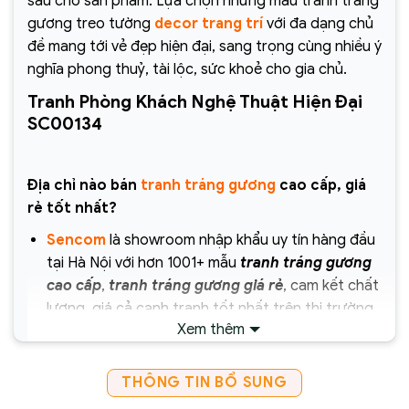
sâu cho sản phẩm. Lựa chọn những mẫu tranh tráng
gương treo tường
decor trang trí
với đa dạng chủ
đề mang tới vẻ đẹp hiện đại, sang trọng cùng nhiều ý
nghĩa phong thuỷ, tài lộc, sức khoẻ cho gia chủ.
Tranh Phòng Khách Nghệ Thuật Hiện Đại
SC00134
Địa chỉ nào bán
tranh tráng gương
cao cấp, giá
rẻ tốt nhất?
Sencom
là showroom nhập khẩu uy tín hàng đầu
tại Hà Nội với hơn 1001+ mẫu
tranh tráng gương
cao cấp
,
tranh tráng gương giá rẻ
, cam kết chất
lượng, giá cả cạnh tranh tốt nhất trên thị trường
Xem thêm
hiện nay.
Chịu trách nhiệm về sản phẩm :
THÔNG TIN BỔ SUNG
Công ty Cổ Phần Xây Dựng và Thương Mại