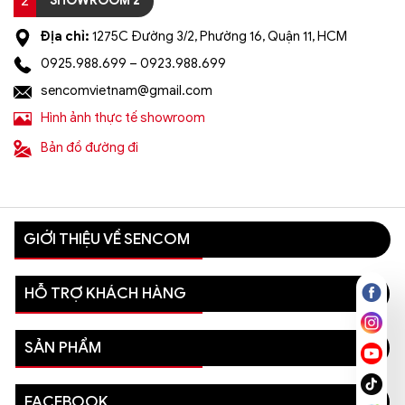
2
SHOWROOM 2
Địa chỉ:
1275C Đường 3/2, Phường 16, Quận 11, HCM
0925.988.699 – 0923.988.699
sencomvietnam@gmail.com
Hình ảnh thực tế showroom
Bản đồ đường đi
GIỚI THIỆU VỀ SENCOM
HỖ TRỢ KHÁCH HÀNG
SẢN PHẨM
FACEBOOK