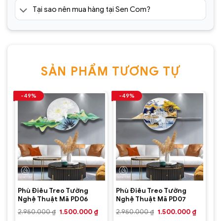
Tại sao nên mua hàng tại Sen Com?
SẢN PHẨM TƯƠNG TỰ
-49%
-49%
Phù Điêu Treo Tường
Phù Điêu Treo Tường
Nghệ Thuật Mã PD06
Nghệ Thuật Mã PD07
Giá
Giá
Giá
Giá
Giá
2.950.000
₫
1.500.000
₫
2.950.000
₫
1.500.000
₫
hiện
gốc
hiện
gốc
hiện