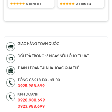
tại
là:
tại
là:
tại
0
đánh giá
0
đánh giá
.
là:
2.950.000 ₫.
là:
2.950.000 ₫.
là:
1.950.000 ₫.
1.500.000 ₫.
1.500.0
Được
Được
xếp hạng
xếp hạng
5
5 sao
5
5 sao
GIAO HÀNG TOÀN QUỐC
ĐỔI TRẢ TRONG 15 NGÀY NẾU LỖI KỸ THUẬT
THANH TOÁN TẠI NHÀ HOẶC QUA THẺ
TỔNG CSKH 8H30 - 18H00
0925.988.699
KINH DOANH
0928.988.699
0923.988.699