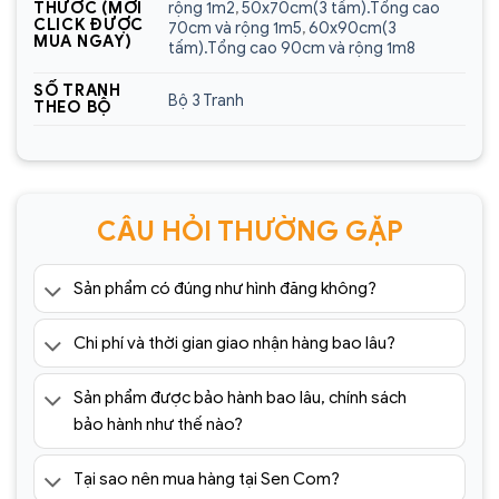
Địa chỉ showroom:
60 Trần Đăng Ninh, Quang
rộng 1m2
,
50x70cm(3 tấm).Tổng cao
THƯỚC (MỚI
CLICK ĐƯỢC
70cm và rộng 1m5
,
60x90cm(3
Trung, Hà Đông, Hà Nội
MUA NGAY)
tấm).Tổng cao 90cm và rộng 1m8
Hotline:
0925.988.699
SỐ TRANH
Bộ 3 Tranh
THEO BỘ
*ƯU ĐÃI: Miễn phí vận chuyển Toàn quốc phí vận
chuyển ngoại thành. Áp dụng đối với đơn hàng có
giá trị trên 1.500.000đ (Bao gồm tất cả mã sản
phẩm)
CÂU HỎI THƯỜNG GẶP
Lưu ý: Đơn hàng sẽ chỉ được gửi đi sau khi có xác
nhận của tổng đài viên trong vòng 2 tiếng. Quý
Sản phẩm có đúng như hình đăng không?
khách vui lòng giữ điện thoại
=> Tham khảo thêm 1001+ mẫu
tranh tráng
Chi phí và thời gian giao nhận hàng bao lâu?
gương
cao cấp giá rẻ tại:
https://sencom.vn/category/tranh-trang-guong
Sản phẩm được bảo hành bao lâu, chính sách
bảo hành như thế nào?
Tại sao nên mua hàng tại Sen Com?