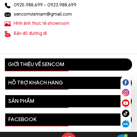
0925.988.699 – 0923.988.699
sencomvietnam@gmail.com
Hình ảnh thực tế showroom
Bản đồ đường đi
GIỚI THIỆU VỀ SENCOM
HỖ TRỢ KHÁCH HÀNG
SẢN PHẨM
FACEBOOK