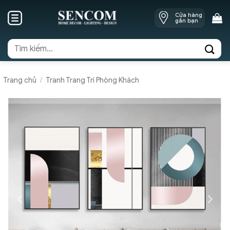
Skip
Cửa hàng
to
gần bạn
content
Tìm
kiếm:
Trang chủ
/
Tranh Trang Trí Phòng Khách