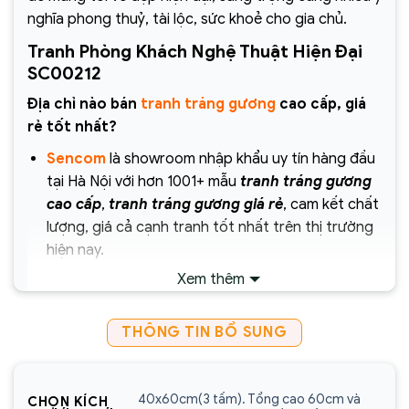
nghĩa phong thuỷ, tài lộc, sức khoẻ cho gia chủ.
Tranh Phòng Khách Nghệ Thuật Hiện Đại
SC00212
Địa chỉ nào bán
tranh tráng gương
cao cấp, giá
rẻ tốt nhất?
Sencom
là showroom nhập khẩu uy tín hàng đầu
tại Hà Nội với hơn 1001+ mẫu
tranh tráng gương
cao cấp
,
tranh tráng gương giá rẻ
, cam kết chất
lượng, giá cả cạnh tranh tốt nhất trên thị trường
hiện nay.
Xem thêm
Chịu trách nhiệm về sản phẩm :
Công ty Cổ Phần Xây Dựng và Thương Mại
THÔNG TIN BỔ SUNG
Sencom Việt Nam
Website:
https://sencom.vn/
40x60cm(3 tấm). Tổng cao 60cm và
CHỌN KÍCH