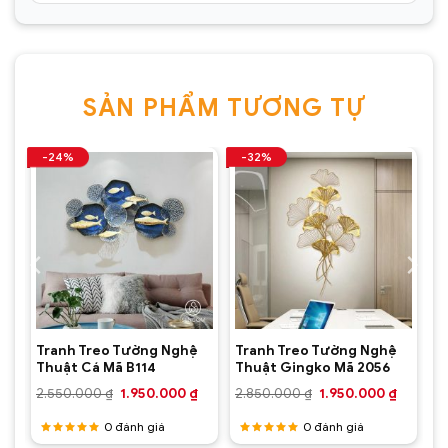
SẢN PHẨM TƯƠNG TỰ
-24%
-32%
Tranh Treo Tường Nghệ
Tranh Treo Tường Nghệ
Thuật Cá Mã B114
Thuật Gingko Mã 2056
Giá
Giá
Giá
Giá
Giá
₫
2.550.000
₫
1.950.000
₫
2.850.000
₫
1.950.000
₫
hiện
gốc
hiện
gốc
hiện
tại
là:
tại
là:
tại
0
đánh giá
0
đánh giá
.
là:
2.550.000 ₫.
là:
2.850.000 ₫.
là:
1.500.000 ₫.
1.950.000 ₫.
1.950.00