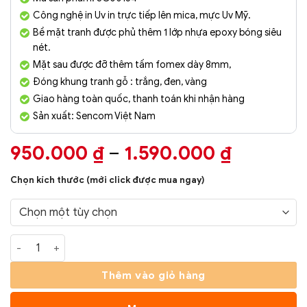
Công nghệ in Uv in trực tiếp lên mica, mực Uv Mỹ.
Bề mặt tranh được phủ thêm 1 lớp nhựa epoxy bóng siêu
nét.
Mặt sau được đỡ thêm tấm fomex dày 8mm,
Đóng khung tranh gỗ : trắng, đen, vàng
Giao hàng toàn quốc, thanh toán khi nhận hàng
Sản xuất: Sencom Việt Nam
Khoảng
950.000
₫
–
1.590.000
₫
giá:
Chọn kích thước (mới click được mua ngay)
từ
950.000
đến
Tranh Phòng Khách Nghệ Thuật Hiện Đại SC00212 số lượng
1.590.00
Thêm vào giỏ hàng