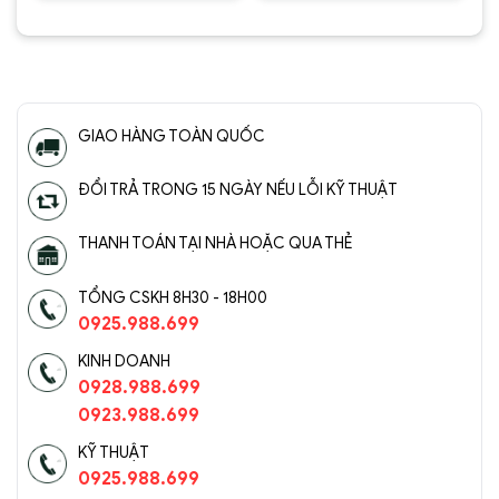
Được
Được
xếp hạng
xếp hạng
5
5 sao
5
5 sao
GIAO HÀNG TOÀN QUỐC
ĐỔI TRẢ TRONG 15 NGÀY NẾU LỖI KỸ THUẬT
THANH TOÁN TẠI NHÀ HOẶC QUA THẺ
TỔNG CSKH 8H30 - 18H00
0925.988.699
KINH DOANH
0928.988.699
0923.988.699
KỸ THUẬT
0925.988.699