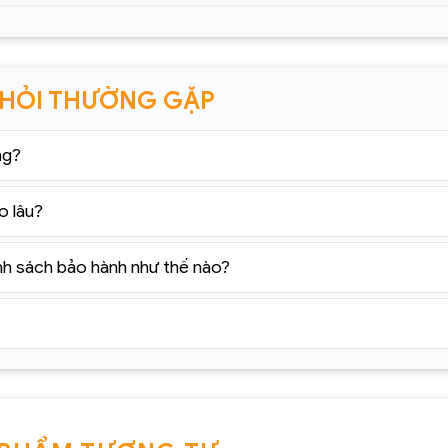
 HỎI THƯỜNG GẶP
ng?
o lâu?
nh sách bảo hành như thế nào?