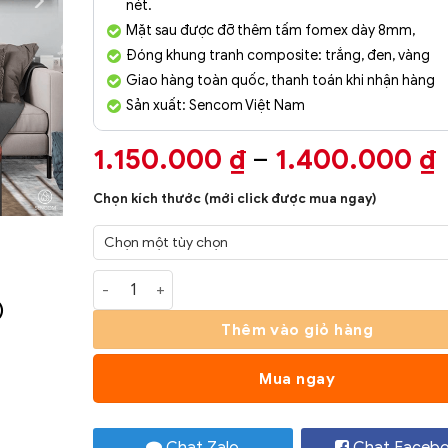
nét.
Mặt sau được đỡ thêm tấm fomex dày 8mm,
Đóng khung tranh composite: trắng, đen, vàng
Giao hàng toàn quốc, thanh toán khi nhận hàng
Sản xuất: Sencom Việt Nam
1.150.000
₫
–
1.400.000
₫
g
Chọn kích thước (mới click được mua ngay)
Tranh Phòng Khách Nghệ Thuật Hiện Đại SC00286
)
Thêm vào giỏ hàng
Mua ngay
Chat Zalo
Chat Faceb