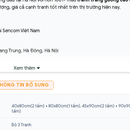
ng đầu tại Hà Nội với hơn 1001+ mẫu
tranh tráng gương cao
ượng, giá cả cạnh tranh tốt nhất trên thị trường hiện nay.
i Sencom Việt Nam
ang Trung, Hà Đông, Hà Nội
Xem thêm
ận chuyển ngoại thành. Áp dụng đối với đơn hàng có giá trị 
HÔNG TIN BỔ SUNG
ó xác nhận của tổng đài viên trong vòng 2 tiếng. Quý khách vu
40x80cm(2 tấm) + 80x80cm(1 tấm)
,
45x90cm(2 tấm) + 90x9
A
gương
cao cấp giá rẻ tại:
https://sencom.vn/category/tranh
tấm)
Bộ 3 Tranh