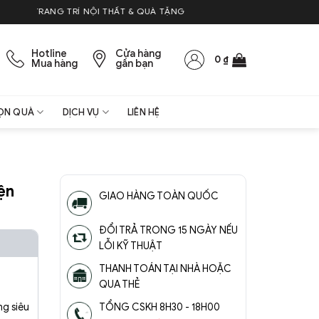
NG TRÍ NỘI THẤT & QUÀ TẶNG
Hotline
Cửa hàng
0
₫
Mua hàng
gần bạn
ỌN QUÀ
DỊCH VỤ
LIÊN HỆ
ện
GIAO HÀNG TOÀN QUỐC
ĐỔI TRẢ TRONG 15 NGÀY NẾU
LỖI KỸ THUẬT
THANH TOÁN TẠI NHÀ HOẶC
QUA THẺ
g siêu
TỔNG CSKH 8H30 - 18H00