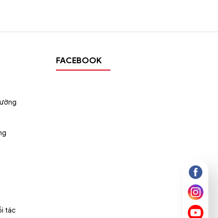
FACEBOOK
tường
ng
i tác