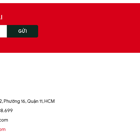
I
, Phường 16, Quận 11, HCM
88.699
.com
oom