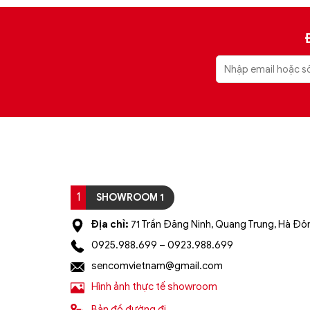
1
SHOWROOM 1
Địa chỉ:
71 Trần Đăng Ninh, Quang Trung, Hà Đôn
0925.988.699 – 0923.988.699
sencomvietnam@gmail.com
Hình ảnh thực tế showroom
Bản đồ đường đi