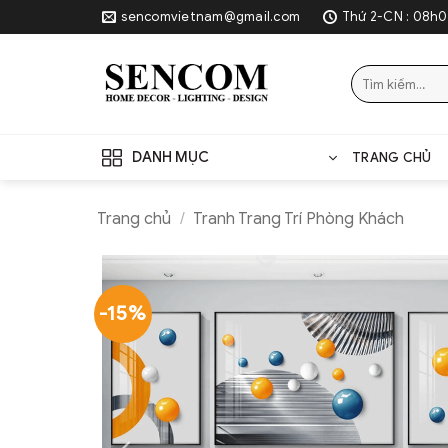
Skip
sencomvietnam@gmail.com
Thứ 2-CN : 08h0
to
content
Tìm
kiếm:
DANH MỤC
TRANG CHỦ
Trang chủ
/
Tranh Trang Trí Phòng Khách
-15%