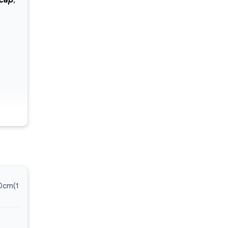
 cấp
,
trên
i
0cm(1
-