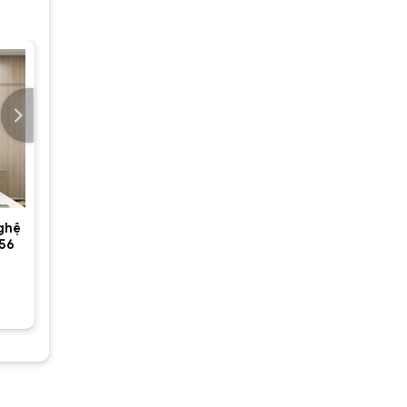
ghệ
56
0 ₫.