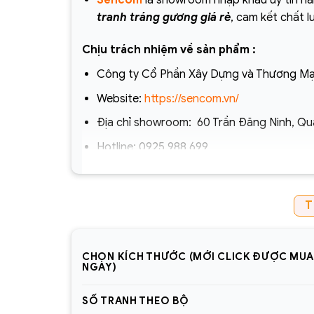
Sencom
là showroom nhập khẩu uy tín hà
tranh tráng gương giá rẻ
, cam kết chất l
Chịu trách nhiệm về sản phẩm :
Công ty Cổ Phần Xây Dựng và Thương Mạ
Website:
https://sencom.vn/
Địa chỉ showroom:
60 Trần Đăng Ninh, Qu
Hotline:
0925.988.699
*ƯU ĐÃI: Miễn phí vận chuyển Toàn quốc phí v
1.500.000đ (Bao gồm tất cả mã sản phẩm)
T
Lưu ý: Đơn hàng sẽ chỉ được gửi đi sau khi c
lòng giữ điện thoại
CHỌN KÍCH THƯỚC (MỚI CLICK ĐƯỢC MU
=> Tham khảo thêm 1001+ mẫu
tranh tráng 
NGAY)
trang-guong
SỐ TRANH THEO BỘ