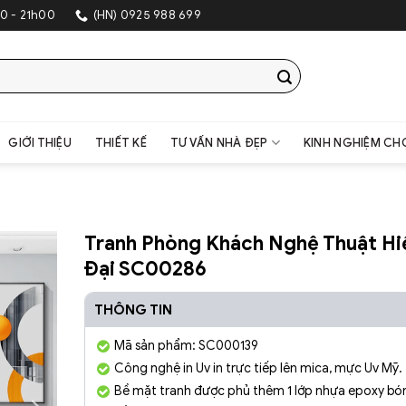
SHOWROOM TRA
0 - 21h00
(HN) 0925 988 699
GIỚI THIỆU
THIẾT KẾ
TƯ VẤN NHÀ ĐẸP
KINH NGHIỆM CH
Tranh Phòng Khách Nghệ Thuật Hi
Đại SC00286
THÔNG TIN
Mã sản phẩm: SC000139
Công nghệ in Uv in trực tiếp lên mica, mực Uv Mỹ.
Bề mặt tranh được phủ thêm 1 lớp nhựa epoxy bón