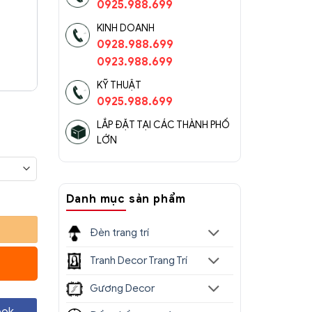
0925.988.699
KINH DOANH
0928.988.699
0923.988.699
KỸ THUẬT
0925.988.699
Khoảng
iá:
LẮP ĐẶT TẠI CÁC THÀNH PHỐ
LỚN
từ
1.150.000 ₫
đến
 số lượng
Danh mục sản phẩm
1.400.000 ₫
Đèn trang trí
Tranh Decor Trang Trí
Gương Decor
ook