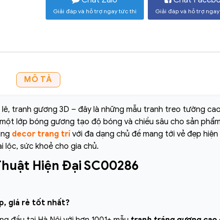
Giải đáp và hỗ trợ ngay tức thì
Giải đáp và hỗ trợ ngay 
MÔ TẢ
a lê, tranh gương 3D – đây là những mẫu tranh treo tường ca
n một lớp bóng gương tạo độ bóng và chiều sâu cho sản phẩm
ờng
decor trang trí
với đa dạng chủ đề mang tới vẻ đẹp hiện 
i lộc, sức khoẻ cho gia chủ.
huật Hiện Đại SC00286
, giá rẻ tốt nhất?