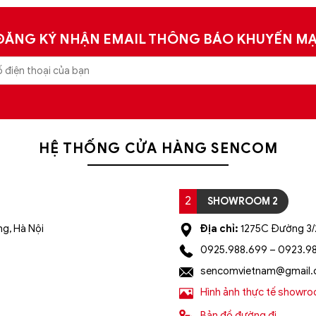
ĐĂNG KÝ NHẬN EMAIL THÔNG BÁO KHUYẾN MẠ
HỆ THỐNG CỬA HÀNG SENCOM
2
SHOWROOM 2
g, Hà Nội
Địa chỉ:
1275C Đường 3/2
0925.988.699 – 0923.9
sencomvietnam@gmail
Hình ảnh thực tế showr
Bản đồ đường đi