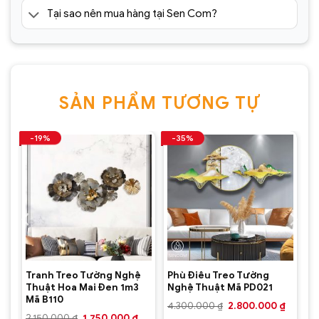
Tại sao nên mua hàng tại Sen Com?
SẢN PHẨM TƯƠNG TỰ
-19%
-35%
Tranh Treo Tường Nghệ
Phù Điêu Treo Tường
Thuật Hoa Mai Đen 1m3
Nghệ Thuật Mã PD021
Mã B110
Giá
Giá
Giá
4.300.000
₫
2.800.000
₫
hiện
gốc
hiện
Giá
Giá
2.150.000
₫
1.750.000
₫