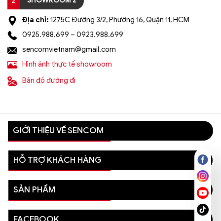
2
SHOWROOM 2
Địa chỉ:
1275C Đường 3/2, Phường 16, Quận 11, HCM
0925.988.699 – 0923.988.699
sencomvietnam@gmail.com
Hình ảnh thực tế showroom
Bản đồ đường đi
GIỚI THIỆU VỀ SENCOM
HỖ TRỢ KHÁCH HÀNG
SẢN PHẨM
FACEBOOK