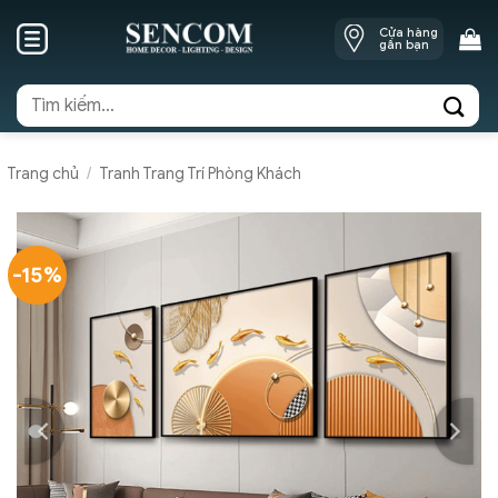
Skip
Cửa hàng
to
gần bạn
content
Tìm
kiếm:
Trang chủ
/
Tranh Trang Trí Phòng Khách
-15%