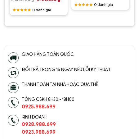
ại
là:
tại
gốc
hiện
0
đánh giá
à:
4.300.000 ₫.
là:
là:
tại
1.750.000 ₫.
2.800.0
0
đánh giá
2.150.000 ₫.
là:
Được
1.750.000 ₫.
xếp hạng
Được
5
5 sao
xếp hạng
5
5 sao
GIAO HÀNG TOÀN QUỐC
ĐỔI TRẢ TRONG 15 NGÀY NẾU LỖI KỸ THUẬT
THANH TOÁN TẠI NHÀ HOẶC QUA THẺ
TỔNG CSKH 8H30 - 18H00
0925.988.699
KINH DOANH
0928.988.699
0923.988.699