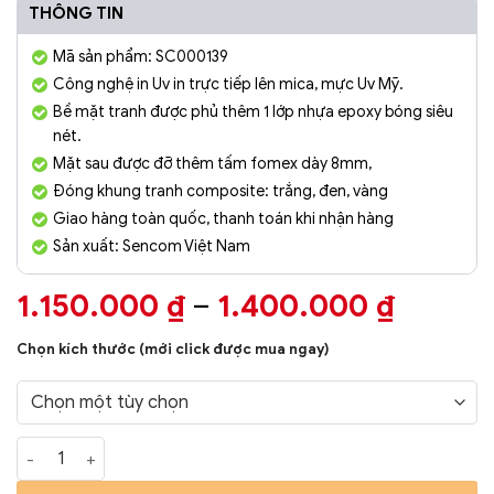
THÔNG TIN
Mã sản phẩm: SC000139
Công nghệ in Uv in trực tiếp lên mica, mực Uv Mỹ.
Bề mặt tranh được phủ thêm 1 lớp nhựa epoxy bóng siêu
nét.
Mặt sau được đỡ thêm tấm fomex dày 8mm,
Đóng khung tranh composite: trắng, đen, vàng
Giao hàng toàn quốc, thanh toán khi nhận hàng
Sản xuất: Sencom Việt Nam
Khoản
1.150.000
₫
–
1.400.000
₫
giá:
Chọn kích thước (mới click được mua ngay)
từ
1.150.
đến
Tranh Phòng Khách Nghệ Thuật Hiện Đại SC00289 số lượng
1.400.