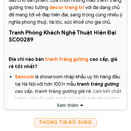
sâu cho sản phẩm. Lựa chọn những mẫu tranh tráng
gương treo tường
decor trang trí
với đa dạng chủ
đề mang tới vẻ đẹp hiện đại, sang trọng cùng nhiều ý
nghĩa phong thuỷ, tài lộc, sức khoẻ cho gia chủ.
Tranh Phòng Khách Nghệ Thuật Hiện Đại
SC00289
Địa chỉ nào bán
tranh tráng gương
cao cấp, giá
rẻ tốt nhất?
Sencom
là showroom nhập khẩu uy tín hàng đầu
tại Hà Nội với hơn 1001+ mẫu
tranh tráng gương
cao cấp
,
tranh tráng gương giá rẻ
, cam kết chất
lượng, giá cả cạnh tranh tốt nhất trên thị trường
Xem thêm
hiện nay.
Chịu trách nhiệm về sản phẩm :
THÔNG TIN BỔ SUNG
Công ty Cổ Phần Xây Dựng và Thương Mại