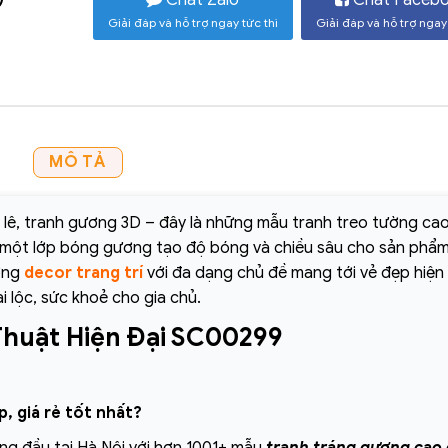
Giải đáp và hỗ trợ ngay tức thì
Giải đáp và hỗ trợ ngay 
MÔ TẢ
a lê, tranh gương 3D – đây là những mẫu tranh treo tường ca
n một lớp bóng gương tạo độ bóng và chiều sâu cho sản phẩm
ờng
decor trang trí
với đa dạng chủ đề mang tới vẻ đẹp hiện 
i lộc, sức khoẻ cho gia chủ.
huật Hiện Đại SC00299
, giá rẻ tốt nhất?