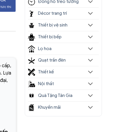
Đồng hồ treo tường
tức thì
Décor trang trí
Thiết bị vệ sinh
Thiết bị bếp
Lọ hoa
Quạt trần đèn
o cấp,
Thiết kế
. Lựa
đại,
Nội thất
Quà Tặng Tân Gia
Khuyến mãi