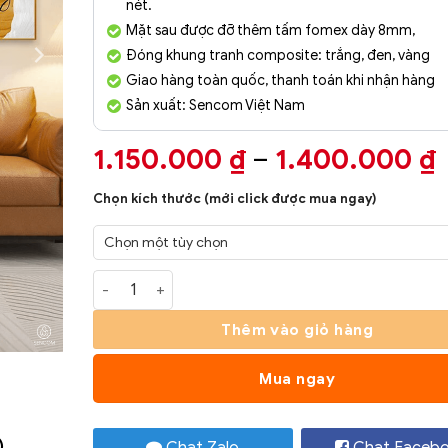
nét.
Mặt sau được đỡ thêm tấm fomex dày 8mm,
Đóng khung tranh composite: trắng, đen, vàng
Giao hàng toàn quốc, thanh toán khi nhận hàng
Sản xuất: Sencom Việt Nam
1.150.000
₫
–
1.400.000
₫
g
Chọn kích thước (mới click được mua ngay)
Tranh Phòng Khách Nghệ Thuật Hiện Đại SC00299
Thêm vào giỏ hàng
Mua ngay
)
Chat Zalo
Chat Faceb