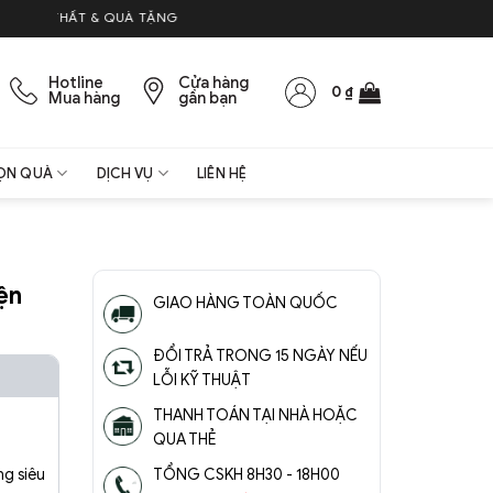
HẤT & QUÀ TẶNG
Hotline
Cửa hàng
0
₫
Mua hàng
gần bạn
ỌN QUÀ
DỊCH VỤ
LIÊN HỆ
ện
GIAO HÀNG TOÀN QUỐC
ĐỔI TRẢ TRONG 15 NGÀY NẾU
LỖI KỸ THUẬT
THANH TOÁN TẠI NHÀ HOẶC
QUA THẺ
g siêu
TỔNG CSKH 8H30 - 18H00