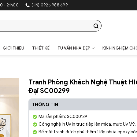
SHOWROOM TRANG TRÍ NỘI T
0 - 21h00
(HN) 0925 988 699
GIỚI THIỆU
THIẾT KẾ
TƯ VẤN NHÀ ĐẸP
KINH NGHIỆM CH
Tranh Phòng Khách Nghệ Thuật Hi
Đại SC00299
THÔNG TIN
Mã sản phẩm: SC000139
Công nghệ in Uv in trực tiếp lên mica, mực Uv Mỹ.
Bề mặt tranh được phủ thêm 1 lớp nhựa epoxy bón