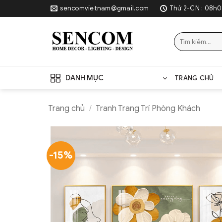
Skip
sencomvietnam@gmail.com
Thứ 2-CN : 08h0
to
content
Tìm
kiếm:
DANH MỤC
TRANG CHỦ
Trang chủ
/
Tranh Trang Trí Phòng Khách
-15%