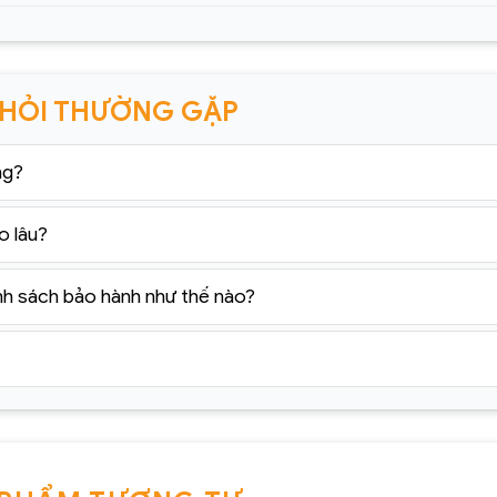
 HỎI THƯỜNG GẶP
ng?
o lâu?
nh sách bảo hành như thế nào?