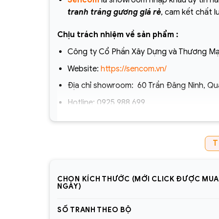
Sencom
là showroom nhập khẩu uy tín hà
tranh tráng gương giá rẻ
, cam kết chất l
Chịu trách nhiệm về sản phẩm :
Công ty Cổ Phần Xây Dựng và Thương Mạ
Website:
https://sencom.vn/
Địa chỉ showroom:
60 Trần Đăng Ninh, Qu
Hotline:
0925.988.699
*ƯU ĐÃI: Miễn phí vận chuyển Toàn quốc phí v
1.500.000đ (Bao gồm tất cả mã sản phẩm)
T
Lưu ý: Đơn hàng sẽ chỉ được gửi đi sau khi c
lòng giữ điện thoại
CHỌN KÍCH THƯỚC (MỚI CLICK ĐƯỢC MU
=> Tham khảo thêm 1001+ mẫu
tranh tráng 
NGAY)
trang-guong
SỐ TRANH THEO BỘ