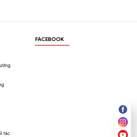
FACEBOOK
tường
ng
i tác