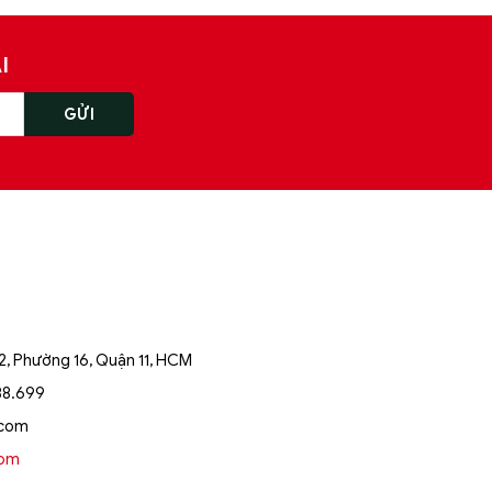
I
, Phường 16, Quận 11, HCM
88.699
.com
oom