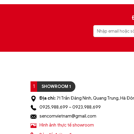
1
SHOWROOM 1
Địa chỉ:
71 Trần Đăng Ninh, Quang Trung, Hà Đôn
0925.988.699 – 0923.988.699
sencomvietnam@gmail.com
Hình ảnh thực tế showroom