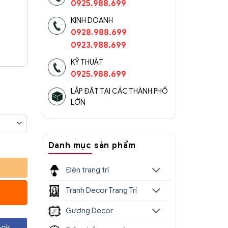
0925.988.699
KINH DOANH
0928.988.699
0923.988.699
KỸ THUẬT
0925.988.699
Khoảng
iá:
LẮP ĐẶT TẠI CÁC THÀNH PHỐ
LỚN
từ
1.150.000 ₫
đến
 số lượng
Danh mục sản phẩm
1.400.000 ₫
Đèn trang trí
Tranh Decor Trang Trí
Gương Decor
ook