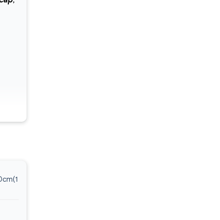
 cấp
,
trên
i
0cm(1
-