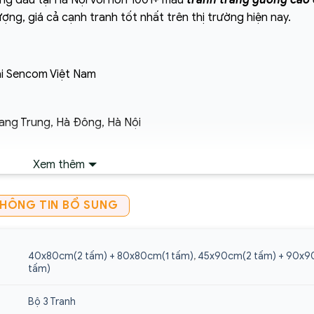
ng đầu tại Hà Nội với hơn 1001+ mẫu
tranh tráng gương cao
ượng, giá cả cạnh tranh tốt nhất trên thị trường hiện nay.
i Sencom Việt Nam
ang Trung, Hà Đông, Hà Nội
Xem thêm
ận chuyển ngoại thành. Áp dụng đối với đơn hàng có giá trị 
HÔNG TIN BỔ SUNG
ó xác nhận của tổng đài viên trong vòng 2 tiếng. Quý khách vu
40x80cm(2 tấm) + 80x80cm(1 tấm)
,
45x90cm(2 tấm) + 90x9
A
gương
cao cấp giá rẻ tại:
https://sencom.vn/category/tranh
tấm)
Bộ 3 Tranh