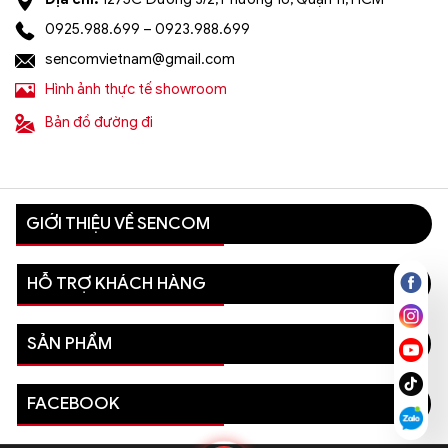
0925.988.699 – 0923.988.699
sencomvietnam@gmail.com
Hình ảnh thực tế showroom
Bản đồ đường đi
GIỚI THIỆU VỀ SENCOM
HỖ TRỢ KHÁCH HÀNG
SẢN PHẨM
FACEBOOK