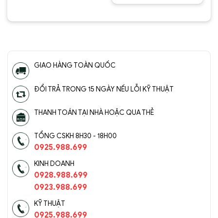
1.750.00
xếp hạng
Được
5
5 sao
xếp hạng
5
5 sao
GIAO HÀNG TOÀN QUỐC
ĐỔI TRẢ TRONG 15 NGÀY NẾU LỖI KỸ THUẬT
THANH TOÁN TẠI NHÀ HOẶC QUA THẺ
TỔNG CSKH 8H30 - 18H00
0925.988.699
KINH DOANH
0928.988.699
0923.988.699
KỸ THUẬT
0925.988.699