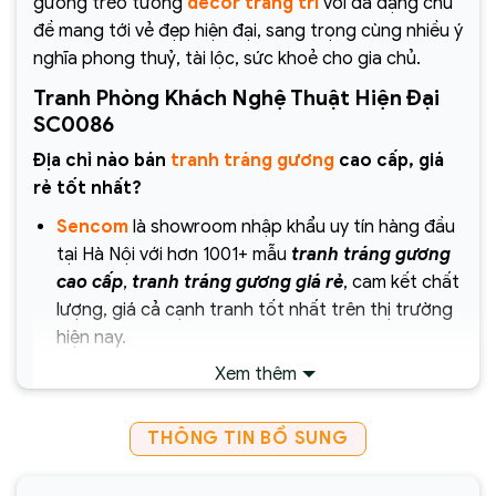
gương treo tường
decor trang trí
với đa dạng chủ
đề mang tới vẻ đẹp hiện đại, sang trọng cùng nhiều ý
nghĩa phong thuỷ, tài lộc, sức khoẻ cho gia chủ.
Tranh Phòng Khách Nghệ Thuật Hiện Đại
SC0086
Địa chỉ nào bán
tranh tráng gương
cao cấp, giá
rẻ tốt nhất?
Sencom
là showroom nhập khẩu uy tín hàng đầu
tại Hà Nội với hơn 1001+ mẫu
tranh tráng gương
cao cấp
,
tranh tráng gương giá rẻ
, cam kết chất
lượng, giá cả cạnh tranh tốt nhất trên thị trường
hiện nay.
Xem thêm
Chịu trách nhiệm về sản phẩm :
Công ty Cổ Phần Xây Dựng và Thương Mại
THÔNG TIN BỔ SUNG
Sencom Việt Nam
Website:
https://sencom.vn/