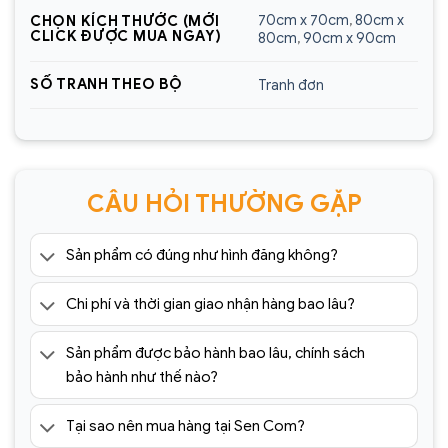
70cm x 70cm
,
80cm x
CHỌN KÍCH THƯỚC (MỚI
Địa chỉ showroom:
60 Trần Đăng Ninh, Quang
CLICK ĐƯỢC MUA NGAY)
80cm
,
90cm x 90cm
Trung, Hà Đông, Hà Nội
SỐ TRANH THEO BỘ
Tranh đơn
Hotline:
0925.988.699
*ƯU ĐÃI: Miễn phí vận chuyển Toàn quốc phí vận
chuyển ngoại thành. Áp dụng đối với đơn hàng có
giá trị trên 1.500.000đ (Bao gồm tất cả mã sản
CÂU HỎI THƯỜNG GẶP
phẩm)
Lưu ý: Đơn hàng sẽ chỉ được gửi đi sau khi có xác
Sản phẩm có đúng như hình đăng không?
nhận của tổng đài viên trong vòng 2 tiếng. Quý
khách vui lòng giữ điện thoại
Chi phí và thời gian giao nhận hàng bao lâu?
=> Tham khảo thêm 1001+ mẫu
tranh tráng
Sản phẩm được bảo hành bao lâu, chính sách
gương
cao cấp giá rẻ tại:
bảo hành như thế nào?
https://sencom.vn/category/tranh-trang-guong
Tại sao nên mua hàng tại Sen Com?