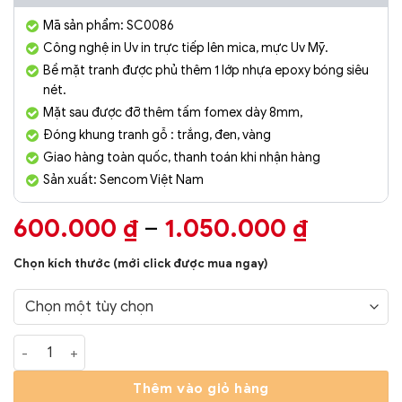
Mã sản phẩm: SC0086
Công nghệ in Uv in trực tiếp lên mica, mực Uv Mỹ.
Bề mặt tranh được phủ thêm 1 lớp nhựa epoxy bóng siêu
nét.
Mặt sau được đỡ thêm tấm fomex dày 8mm,
Đóng khung tranh gỗ : trắng, đen, vàng
Giao hàng toàn quốc, thanh toán khi nhận hàng
Sản xuất: Sencom Việt Nam
Khoảng
600.000
₫
–
1.050.000
₫
giá:
Chọn kích thước (mới click được mua ngay)
từ
600.000
đến
Tranh Phòng Khách Nghệ Thuật Hiện Đại SC0086 số lượng
1.050.0
Thêm vào giỏ hàng