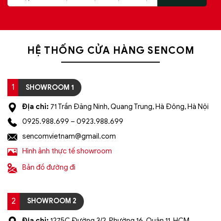
HỆ THỐNG CỬA HÀNG SENCOM
1
SHOWROOM 1
Địa chỉ:
71 Trần Đăng Ninh, Quang Trung, Hà Đông, Hà Nội
0925.988.699 – 0923.988.699
sencomvietnam@gmail.com
Hình ảnh thực tế showroom
Bản đồ đường đi
2
SHOWROOM 2
Địa chỉ:
1275C Đường 3/2, Phường 16, Quận 11, HCM