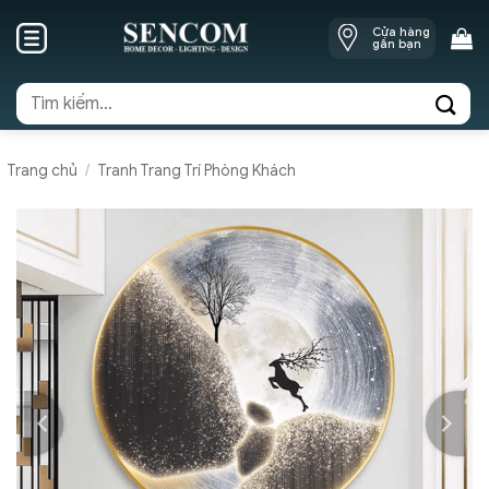
Skip
Cửa hàng
to
gần bạn
content
Tìm
kiếm:
Trang chủ
/
Tranh Trang Trí Phòng Khách