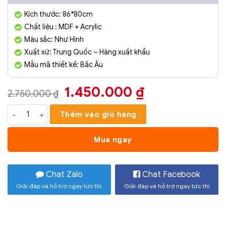
Kích thước: 86*80cm
Chất liệu : MDF + Acrylic
Màu sắc: Như Hình
Xuất xứ: Trung Quốc – Hàng xuất khẩu
Mẫu mã thiết kế: Bắc Âu
Giá
Giá
1.450.000
₫
2.750.000
₫
gốc
hiện
Tranh Treo Tường Hoa Mai Trắng LED08 số lượng
Thêm vào giỏ hàng
là:
tại
2.750.000 ₫.
là:
Mua ngay
1.450.000 ₫.
Chat Zalo
Chat Facebook
Giải đáp và hỗ trợ ngay tức thì
Giải đáp và hỗ trợ ngay tức thì