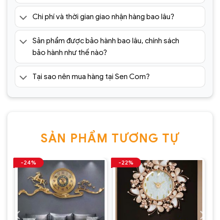
dáng tranh sắt cùng với sự phục vụ chu đáo, tỉ mỉ
chắc chắn sẽ giúp bạn tìm được những sản phẩm
Chi phí và thời gian giao nhận hàng bao lâu?
tranh sắt trang trí nghệ thuật
nhập khẩu đẹp
nhất, chất lượng tốt nhất, uy tín, giá rẻ nhất tại
Sản phẩm được bảo hành bao lâu, chính sách
bảo hành như thế nào?
Hà Nội TpHCM.
Chịu trách nhiệm về sản phẩm :
Tại sao nên mua hàng tại Sen Com?
Công ty Cổ Phần Xây Dựng và Thương Mại
Sencom Việt Nam
Website:
https://sencom.vn/
SẢN PHẨM TƯƠNG TỰ
Địa chỉ showroom:
60 Trần Đăng Ninh, Quang
Trung, Hà Đông, Hà Nội
-24%
-22%
Hotline:87*
0925.988.699
*ƯU ĐÃI: Miễn phí vận chuyển Toàn quốc phí vận
chuyển ngoại thành. Áp dụng đối với đơn hàng có
giá trị trên 1.500.000đ (Bao gồm tất cả mã sản