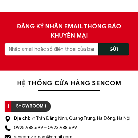
ĐĂNG KÝ NHẬN EMAIL THÔNG BÁO
KHUYẾN MẠI
HỆ THỐNG CỬA HÀNG SENCOM
1
SHOWROOM 1
Địa chỉ:
71 Trần Đăng Ninh, Quang Trung, Hà Đông, Hà Nội
0925.988.699 – 0923.988.699
sencomvietnam@gmail.com