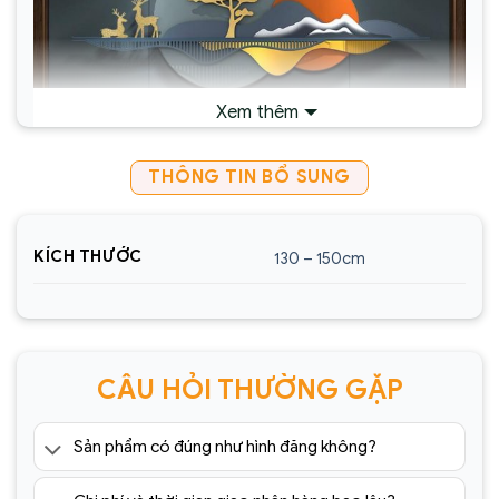
Xem thêm
THÔNG TIN BỔ SUNG
KÍCH THƯỚC
130 – 150cm
Địa chỉ nào bán
tranh sắt treo tường
nghệ
thuật
nhập khẩu, giá rẻ tốt nhất?
CÂU HỎI THƯỜNG GẶP
Tại
Sencom
trưng bày với vô vàn mẫu mã, kiểu
dáng tranh sắt cùng với sự phục vụ chu đáo, tỉ mỉ
Sản phẩm có đúng như hình đăng không?
chắc chắn sẽ giúp bạn tìm được những sản phẩm
tranh sắt trang trí nghệ thuật
nhập khẩu đẹp