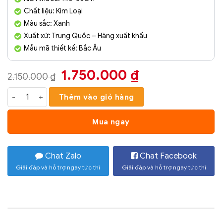
Chất liệu: Kim Loại
Màu sắc: Xanh
Xuất xứ: Trung Quốc – Hàng xuất khẩu
Mẫu mã thiết kế: Bắc Âu
Giá
Giá
1.750.000
₫
2.150.000
₫
gốc
hiện
Tranh Treo Tường Nghệ Thuật Mây Núi Mã XD0245 số lượng
Thêm vào giỏ hàng
là:
tại
2.150.000 ₫.
là:
Mua ngay
1.750.000 ₫.
Chat Zalo
Chat Facebook
Giải đáp và hỗ trợ ngay tức thì
Giải đáp và hỗ trợ ngay tức thì