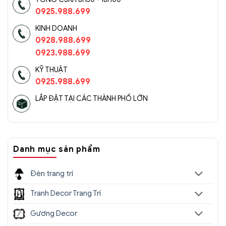
0925.988.699
KINH DOANH
0928.988.699
0923.988.699
KỸ THUẬT
0925.988.699
LẮP ĐẶT TẠI CÁC THÀNH PHỐ LỚN
Danh mục sản phẩm
Đèn trang trí
Tranh Decor Trang Trí
Gương Decor