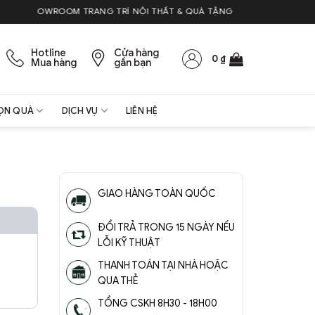
SHOWROOM TRANG TRÍ NỘI THẤT & QUÀ TẶNG
Hotline
Cửa hàng
0
₫
Mua hàng
gần bạn
ỌN QUÀ
DỊCH VỤ
LIÊN HỆ
GIAO HÀNG TOÀN QUỐC
ĐỔI TRẢ TRONG 15 NGÀY NẾU
LỖI KỸ THUẬT
THANH TOÁN TẠI NHÀ HOẶC
QUA THẺ
TỔNG CSKH 8H30 - 18H00