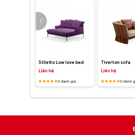
+
+
ofa
Stiletto Low love bed
Tiverton sofa
Liên hệ
Liên hệ
ánh giá
0
đánh giá
0
đánh g
Được
Được
xếp hạng
xếp hạng
5
5 sao
5
5 sao