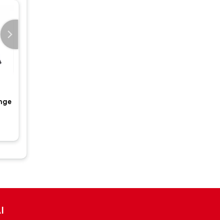
unge
I