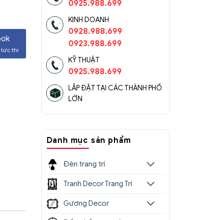
0925.988.699
KINH DOANH
0928.988.699
ook
0923.988.699
tức thì
KỸ THUẬT
0925.988.699
LẮP ĐẶT TẠI CÁC THÀNH PHỐ
LỚN
Danh mục sản phẩm
Đèn trang trí
Tranh Decor Trang Trí
Gương Decor