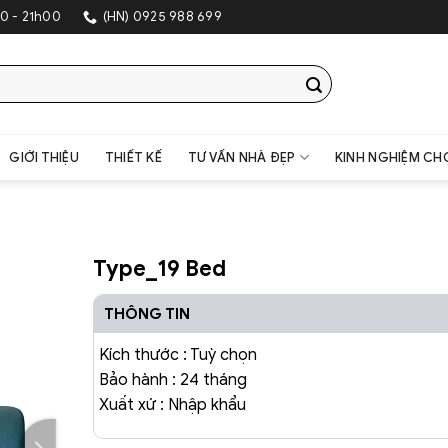
0 - 21h00
(HN) 0925 988 699
GIỚI THIỆU
THIẾT KẾ
TƯ VẤN NHÀ ĐẸP
KINH NGHIỆM CH
Type_19 Bed
THÔNG TIN
Kích thước : Tuỳ chọn
Bảo hành : 24 tháng
Xuất xứ : Nhập khẩu