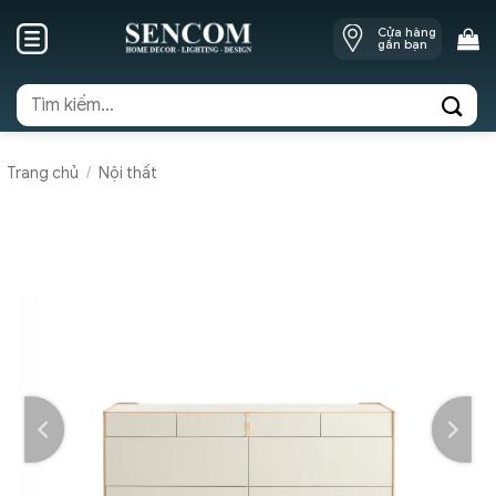
Skip
Cửa hàng
to
gần bạn
content
Tìm
kiếm:
Trang chủ
/
Nội thất