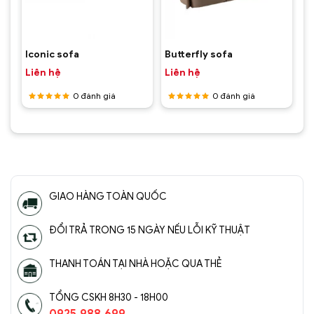
Iconic sofa
Butterfly sofa
Liên hệ
Liên hệ
0
đánh giá
0
đánh giá
Được
Được
xếp hạng
xếp hạng
5
5 sao
5
5 sao
GIAO HÀNG TOÀN QUỐC
ĐỔI TRẢ TRONG 15 NGÀY NẾU LỖI KỸ THUẬT
THANH TOÁN TẠI NHÀ HOẶC QUA THẺ
TỔNG CSKH 8H30 - 18H00