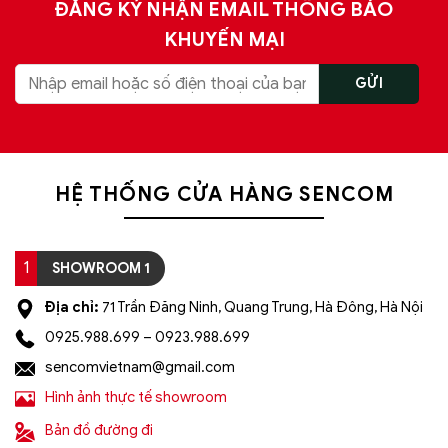
ĐĂNG KÝ NHẬN EMAIL THÔNG BÁO
KHUYẾN MẠI
HỆ THỐNG CỬA HÀNG SENCOM
1
SHOWROOM 1
Địa chỉ:
71 Trần Đăng Ninh, Quang Trung, Hà Đông, Hà Nội
0925.988.699 – 0923.988.699
sencomvietnam@gmail.com
Hình ảnh thực tế showroom
Bản đồ đường đi