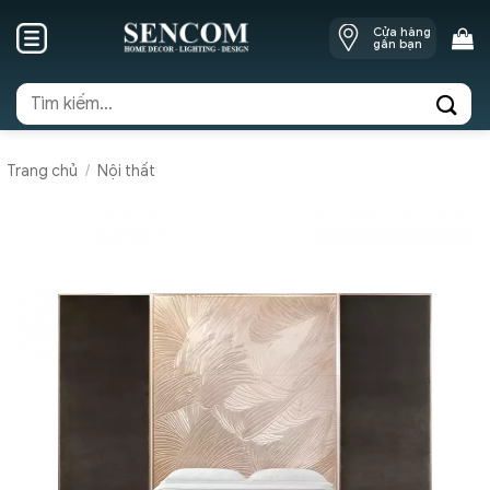
Skip
Cửa hàng
to
gần bạn
content
Tìm
kiếm:
Trang chủ
/
Nội thất