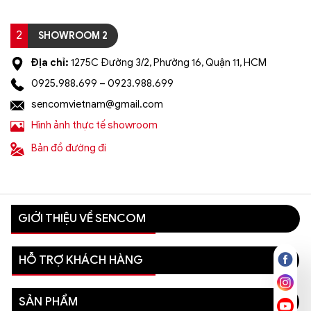
2
SHOWROOM 2
Địa chỉ:
1275C Đường 3/2, Phường 16, Quận 11, HCM
0925.988.699 – 0923.988.699
sencomvietnam@gmail.com
Hình ảnh thực tế showroom
Bản đồ đường đi
GIỚI THIỆU VỀ SENCOM
HỖ TRỢ KHÁCH HÀNG
SẢN PHẨM