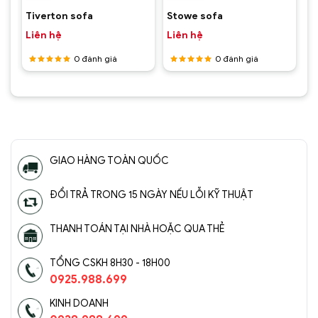
Tiverton sofa
Stowe sofa
Liên hệ
Liên hệ
0
đánh giá
0
đánh giá
Được
Được
xếp hạng
xếp hạng
5
5 sao
5
5 sao
GIAO HÀNG TOÀN QUỐC
ĐỔI TRẢ TRONG 15 NGÀY NẾU LỖI KỸ THUẬT
THANH TOÁN TẠI NHÀ HOẶC QUA THẺ
TỔNG CSKH 8H30 - 18H00
0925.988.699
KINH DOANH