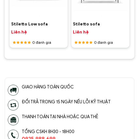
Stiletto Low sofa
Stiletto sofa
Liên hệ
Liên hệ
0
đánh giá
0
đánh giá
Được
Được
xếp hạng
xếp hạng
5
5 sao
5
5 sao
GIAO HÀNG TOÀN QUỐC
ĐỔI TRẢ TRONG 15 NGÀY NẾU LỖI KỸ THUẬT
THANH TOÁN TẠI NHÀ HOẶC QUA THẺ
TỔNG CSKH 8H30 - 18H00