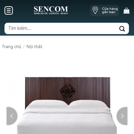
Skip
Cửa hàng
to
gần bạn
content
Tìm
kiếm:
Trang chủ
/
Nội thất