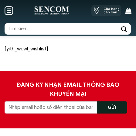
Skip
Cửa hàng
to
gần bạn
content
Tìm
kiếm:
[yith_wcwl_wishlist]
ĐĂNG KÝ NHẬN EMAIL THÔNG BÁO
KHUYẾN MẠI