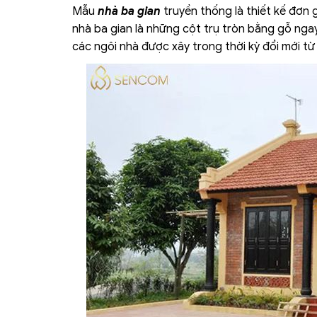
Mẫu
nhà ba gian
truyền thống là thiết kế đơn
nhà ba gian là những cột trụ tròn bằng gỗ ngay
các ngôi nhà được xây trong thời kỳ đổi mới từ