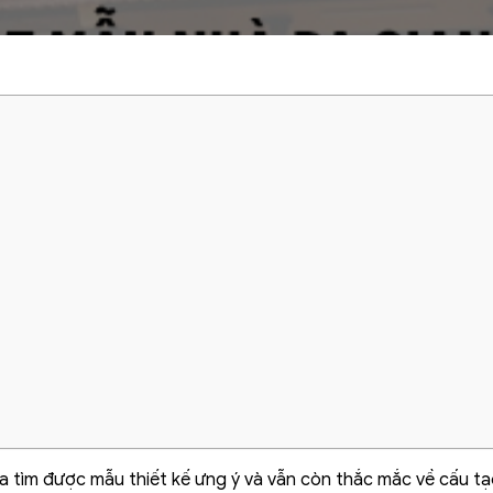
 tìm được mẫu thiết kế ưng ý và vẫn còn thắc mắc về cấu tạ