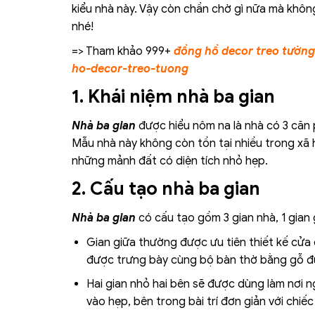
kiểu nhà này. Vậy còn chần chờ gì nữa mà khôn
nhé!
=> Tham khảo 999+
đồng hồ decor treo tường
ho-decor-treo-tuong
1. Khái niệm nhà ba gian
Nhà ba gian
được hiểu nôm na là nhà có 3 căn 
Mẫu nhà này không còn tồn tại nhiều trong xã 
những mảnh đất có diện tích nhỏ hẹp.
2. Cấu tạo nhà ba gian
Nhà ba gian
có cấu tạo gồm 3 gian nhà, 1 gian
Gian giữa thường được ưu tiên thiết kế cửa
được trưng bày cùng bộ bàn thờ bằng gỗ đư
Hai gian nhỏ hai bên sẽ được dùng làm nơi ng
vào hẹp, bên trong bài trí đơn giản với chiế