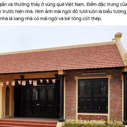
 giản và thường thấy ở vùng quê Việt Nam. Điểm đặc trưng củ
 trước hiên nhà. Hình ảnh mái ngói đỏ tươi luôn là biểu tượng
 nhà lá sang nhà có mái ngói và bê tông cốt thép.