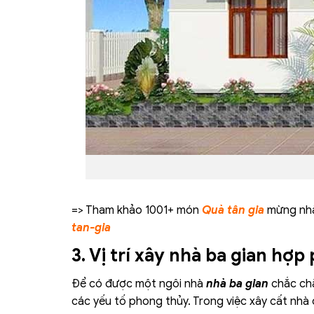
=> Tham khảo 1001+ món
Quà tân gia
mừng nhà 
tan-gia
3. Vị trí xây nhà ba gian hợ
Để có được một ngôi nhà
nhà ba gian
chắc chắ
các yếu tố phong thủy. Trong việc xây cất nhà