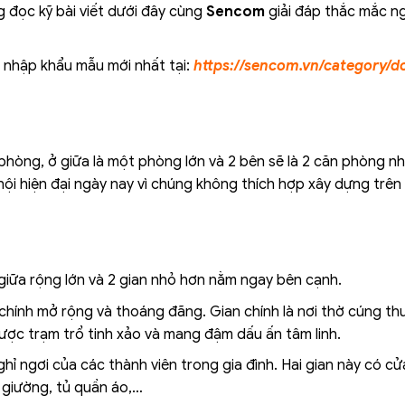
g đọc kỹ bài viết dưới đây cùng
Sencom
giải đáp thắc mắc n
nhập khẩu mẫu mới nhất tại:
https://sencom.vn/category/d
phòng, ở giữa là một phòng lớn và 2 bên sẽ là 2 căn phòng nh
hội hiện đại ngày nay vì chúng không thích hợp xây dựng trên
 giữa rộng lớn và 2 gian nhỏ hơn nằm ngay bên cạnh.
 chính mở rộng và thoáng đãng. Gian chính là nơi thờ cúng t
ợc trạm trổ tinh xảo và mang đậm dấu ấn tâm linh.
hỉ ngơi của các thành viên trong gia đình. Hai gian này có cử
c giường, tủ quần áo,…