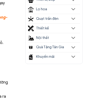
gay
Lọ hoa
ong-
Quạt trần đèn
Thiết kế
Nội thất
ỏ.
Quà Tặng Tân Gia
Khuyến mãi
hường
a ra