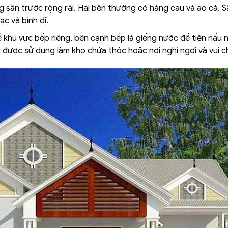
ng sân trước rộng rãi. Hai bên thường có hàng cau và ao cá. 
c và bình dị.
 khu vực bếp riêng, bên cạnh bếp là giếng nước để tiện nấu
 được sử dụng làm kho chứa thóc hoặc nơi nghỉ ngơi và vui ch