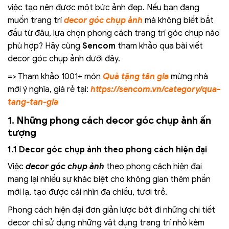
việc tạo nên được một bức ảnh đẹp. Nếu bạn đang
muốn trang trí
decor góc chụp ảnh
mà không biết bắt
đầu từ đâu, lựa chọn phong cách trang trí góc chụp nào
phù hợp? Hãy cùng
Sencom
tham khảo qua bài viết
decor góc chụp ảnh dưới đây.
=> Tham khảo 1001+ món
Quà tặng tân gia
mừng nhà
mới ý nghĩa, giá rẻ tại:
https://sencom.vn/category/qua-
tang-tan-gia
1. Những phong cách decor góc chụp ảnh ấn
tượng
1.1 Decor góc chụp ảnh theo phong cách hiện đại
Việc
decor góc chụp ảnh
theo phong cách hiện đại
mang lại nhiều sự khác biệt cho không gian thêm phần
mới lạ, tạo được cái nhìn đa chiều, tươi trẻ.
Phong cách hiện đại đơn giản lược bớt đi những chi tiết
decor chỉ sử dụng những vật dụng trang trí nhỏ kèm