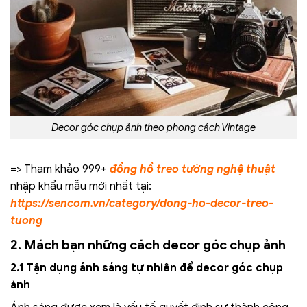
Decor góc chụp ảnh theo phong cách Vintage
=> Tham khảo 999+
đồng hồ treo tường nghệ thuật
nhập khẩu mẫu mới nhất tại:
https://sencom.vn/category/dong-ho-decor-treo-
tuong
2. Mách bạn những cách decor góc chụp ảnh
2.1 Tận dụng ánh sáng tự nhiên để decor góc chụp
ảnh