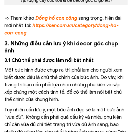
Tận dụng cây cối, hoa lá để decor góc chụp ảnh
=> Tham khảo
Đồng hồ con công
sang trọng, hiện đại
mới nhất tại:
https://sencom.vn/category/dong-ho-
con-cong
3. Những điều cần lưu ý khi decor góc chụp
ảnh
3.1 Chủ thể phải được làm nổi bật nhất
Một bức hình được chụp ra thì phải làm cho người xem
biết được đâu là chủ thể chính của bức ảnh. Do vậy, khi
trang trí bạn cần phải lựa chọn những phụ kiện và sắp
xếp chúng một cách tinh tế, để có thể làm nổi bật chủ
thể chính của khung hình.
Tuy nhiên cần lưu ý, một bức ảnh đẹp sẽ là một bức ảnh
“vừa đủ”. Không cần phải quá cầu kỳ và nhiều phụ kiện
chỉ cần vừa đủ chi tiết trang trí vừa đủ ánh sáng, bao
nhiêu đó cũng làm cho chất lượng ảnh chụp ra cũng “xịn