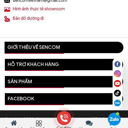
sencomvietnam@gmail.com
Hình ảnh thực tế showroom
Bản đồ đường đi
GIỚI THIỆU VỀ SENCOM
HỖ TRỢ KHÁCH HÀNG
SẢN PHẨM
FACEBOOK
Copyright © 2026 Sencom - All Rights Reserved. MSDN: 0110081996
- Sở Kế hoạch và Đầu tư Thành phố Hà Nội cấp ngày 03/08/2022