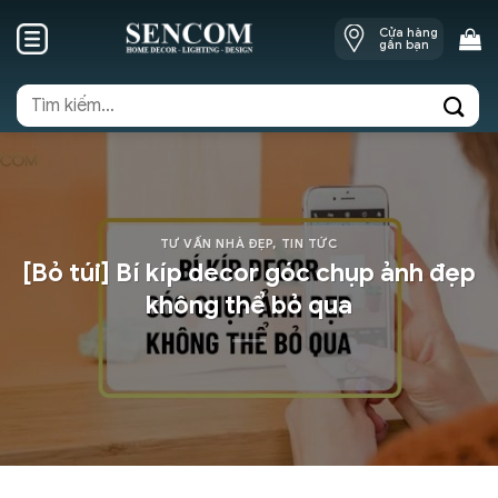
Skip
Cửa hàng
to
gần bạn
content
Tìm
kiếm:
TƯ VẤN NHÀ ĐẸP
,
TIN TỨC
[Bỏ túi] Bí kíp decor góc chụp ảnh đẹp
không thể bỏ qua