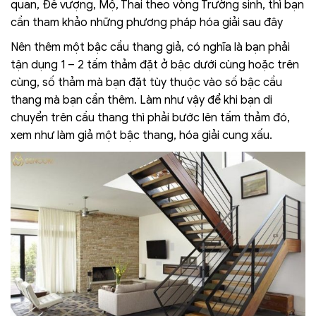
quan, Đế vượng, Mộ, Thai theo vòng Trường sinh, thì bạn
cần tham khảo những phương pháp hóa giải sau đây
Nên thêm một bậc cầu thang giả, có nghĩa là bạn phải
tận dụng 1 – 2 tấm thảm đặt ở bậc dưới cùng hoặc trên
cùng, số thảm mà bạn đặt tùy thuộc vào số bậc cầu
thang mà bạn cần thêm. Làm như vậy để khi bạn di
chuyển trên cầu thang thì phải bước lên tấm thảm đó,
xem như làm giả một bậc thang, hóa giải cung xấu.