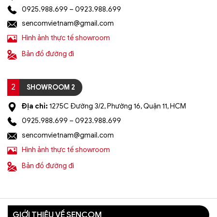
0925.988.699 – 0923.988.699
sencomvietnam@gmail.com
Hình ảnh thực tế showroom
Bản đồ đường đi
2
SHOWROOM 2
Địa chỉ:
1275C Đường 3/2, Phường 16, Quận 11, HCM
0925.988.699 – 0923.988.699
sencomvietnam@gmail.com
Hình ảnh thực tế showroom
Bản đồ đường đi
GIỚI THIỆU VỀ SENCOM