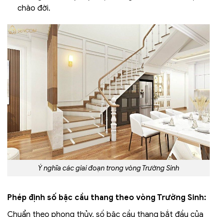
chào đời.
Ý nghĩa các giai đoạn trong vòng Trường Sinh
Phép định số bậc cầu thang theo vòng Trường Sinh:
Chuẩn theo phong thủy, số bậc cầu thang bắt đầu của