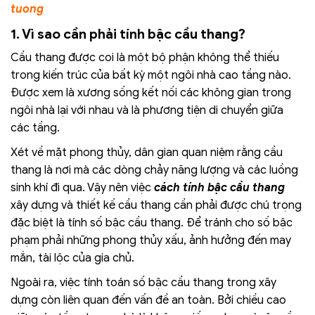
tuong
1. Vì sao cần phải tính bậc cầu thang?
Cầu thang được coi là một bộ phận không thể thiếu
trong kiến trúc của bất kỳ một ngôi nhà cao tầng nào.
Được xem là xương sống kết nối các không gian trong
ngôi nhà lại với nhau và là phương tiện di chuyển giữa
các tầng.
Xét về mặt phong thủy, dân gian quan niệm rằng cầu
thang là nơi mà các dòng chảy năng lượng và các luồng
sinh khí đi qua. Vậy nên việc
cách tính bậc cầu thang
xây dựng và thiết kế cầu thang cần phải được chú trọng
đặc biệt là tính số bậc cầu thang. Để tránh cho số bậc
phạm phải những phong thủy xấu, ảnh hưởng đến may
mắn, tài lộc của gia chủ.
Ngoài ra, việc tính toán số bậc cầu thang trong xây
dựng còn liên quan đến vấn đề an toàn. Bởi chiều cao