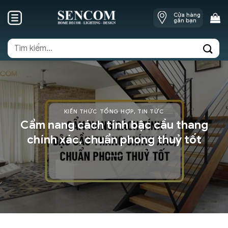
Skip
Cửa hàng
to
gần bạn
content
Tìm
kiếm:
KIẾN THỨC TỔNG HỢP
,
TIN TỨC
Cẩm nang cách tính bậc cầu thang
chính xác, chuẩn phong thuỷ tốt