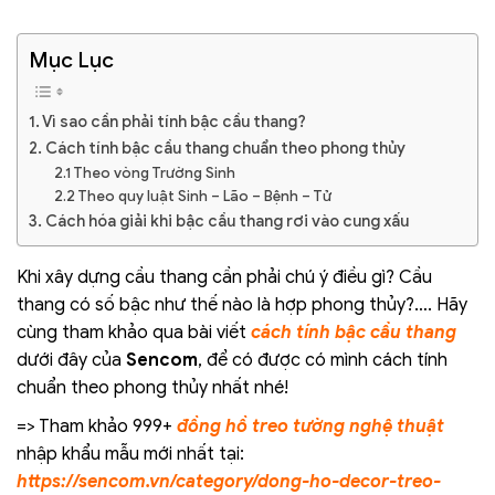
Mục Lục
1. Vì sao cần phải tính bậc cầu thang?
2. Cách tính bậc cầu thang chuẩn theo phong thủy
2.1 Theo vòng Trường Sinh
2.2 Theo quy luật Sinh – Lão – Bệnh – Tử
3. Cách hóa giải khi bậc cầu thang rơi vào cung xấu
Khi xây dựng cầu thang cần phải chú ý điều gì? Cầu
thang có số bậc như thế nào là hợp phong thủy?…. Hãy
cùng tham khảo qua bài viết
cách tính bậc cầu thang
dưới đây của
Sencom
, để có được có mình cách tính
chuẩn theo phong thủy nhất nhé!
=> Tham khảo 999+
đồng hồ treo tường nghệ thuật
nhập khẩu mẫu mới nhất tại:
https://sencom.vn/category/dong-ho-decor-treo-