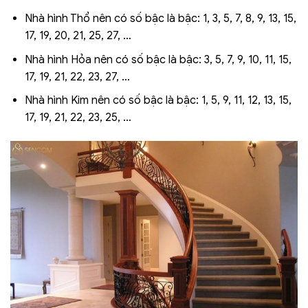
Nhà hình Thổ nên có số bậc là bậc: 1, 3, 5, 7, 8, 9, 13, 15,
17, 19, 20, 21, 25, 27, …
Nhà hình Hỏa nên có số bậc là bậc: 3, 5, 7, 9, 10, 11, 15,
17, 19, 21, 22, 23, 27, …
Nhà hình Kim nên có số bậc là bậc: 1, 5, 9, 11, 12, 13, 15,
17, 19, 21, 22, 23, 25, …