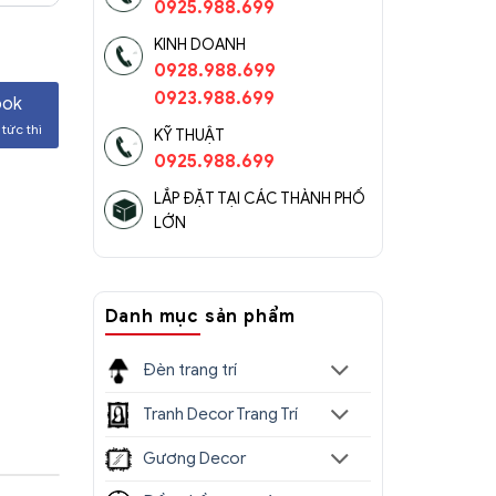
0925.988.699
KINH DOANH
0928.988.699
0923.988.699
ook
tức thì
KỸ THUẬT
0925.988.699
LẮP ĐẶT TẠI CÁC THÀNH PHỐ
LỚN
Danh mục sản phẩm
Đèn trang trí
Tranh Decor Trang Trí
Gương Decor