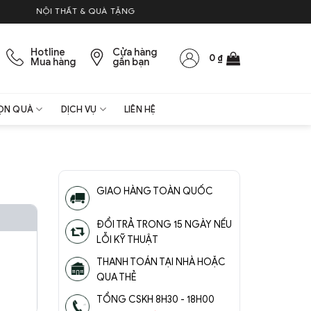
ỘI THẤT & QUÀ TẶNG
Hotline
Cửa hàng
0
₫
Mua hàng
gần bạn
ỌN QUÀ
DỊCH VỤ
LIÊN HỆ
GIAO HÀNG TOÀN QUỐC
ĐỔI TRẢ TRONG 15 NGÀY NẾU
LỖI KỸ THUẬT
THANH TOÁN TẠI NHÀ HOẶC
QUA THẺ
TỔNG CSKH 8H30 - 18H00