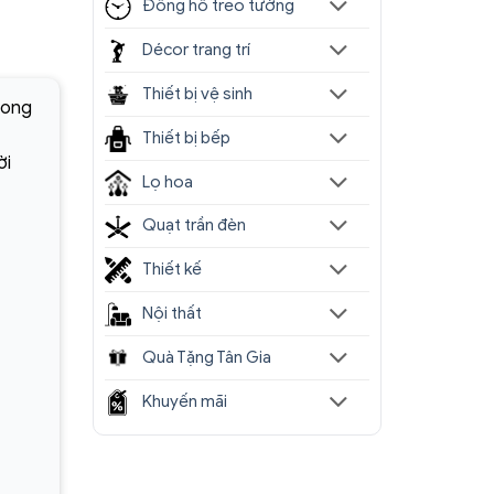
Đồng hồ treo tường
Décor trang trí
Thiết bị vệ sinh
hong
Thiết bị bếp
ời
Lọ hoa
Quạt trần đèn
Thiết kế
Nội thất
Quà Tặng Tân Gia
Khuyến mãi