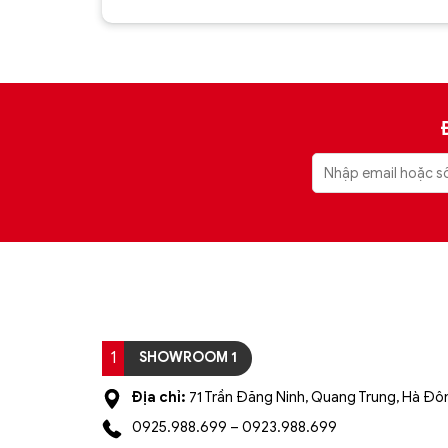
xếp hạng
xếp hạng
5
5 sao
5
5 sao
Đèn chùm pha lê cao cấp HĐ12(2)
1
SHOWROOM 1
Địa chỉ:
71 Trần Đăng Ninh, Quang Trung, Hà Đôn
0925.988.699 – 0923.988.699