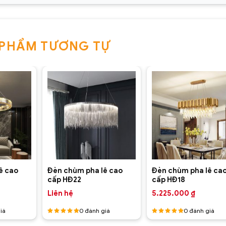
 PHẨM TƯƠNG TỰ
+
+
ê cao
Đèn chùm pha lê cao
Đèn chùm pha lê ca
cấp HĐ22
cấp HĐ18
Liên hệ
5.225.000
₫
iá
0
đánh giá
0
đánh giá
Được
Được