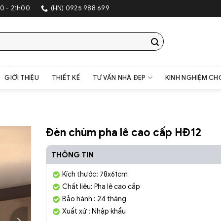
SHOWROOM TRANG TRÍ N
0 - 21h00
(HN) 0925 988 699
GIỚI THIỆU
THIẾT KẾ
TƯ VẤN NHÀ ĐẸP
KINH NGHIỆM CH
Đèn chùm pha lê cao cấp HĐ12
THÔNG TIN
Kích thước: 78x61cm
Chất liệu: Pha lê cao cấp
Bảo hành : 24 tháng
Xuất xứ : Nhập khẩu