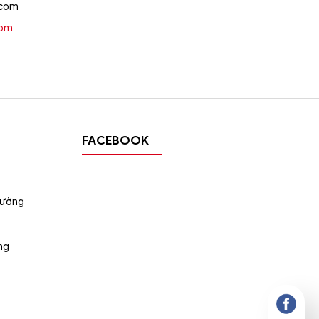
.com
oom
FACEBOOK
tường
ng