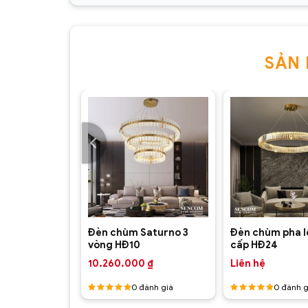
Đèn chùm pha lê cao cấp HĐ12(6)
SẢN
+
+
ha lê cao
Đèn chùm Saturno 3
Đèn chùm pha l
vòng HĐ10
cấp HĐ24
Đèn chùm pha lê cao cấp HĐ12(1)
₫
10.260.000
₫
Liên hệ
ánh giá
0
đánh giá
0
đánh g
Được
Được