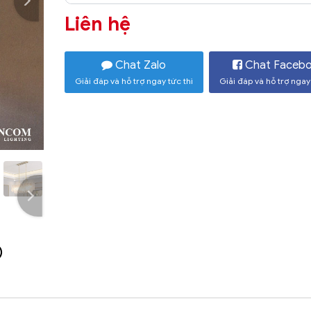
Liên hệ
Chat Zalo
Chat Faceb
Giải đáp và hỗ trợ ngay tức thì
Giải đáp và hỗ trợ ngay 
)