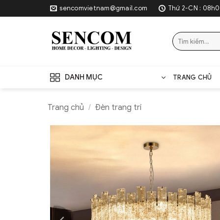
Skip
sencomvietnam@gmail.com
Thứ 2-CN : 08h0
to
content
Tìm
kiếm:
DANH MỤC
TRANG CHỦ
Trang chủ
/
Đèn trang trí