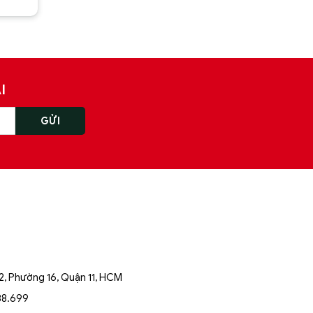
I
, Phường 16, Quận 11, HCM
88.699