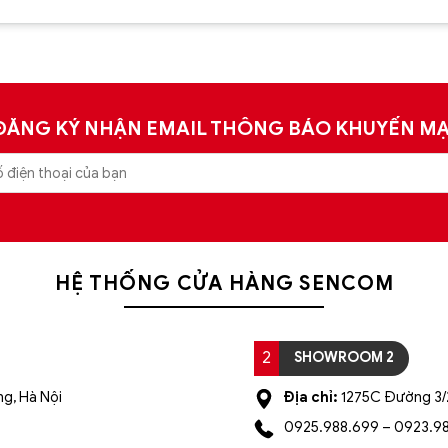
xếp hạng
xếp hạng
5
5 sao
5
5 sao
ĐĂNG KÝ NHẬN EMAIL THÔNG BÁO KHUYẾN MẠ
HỆ THỐNG CỬA HÀNG SENCOM
2
SHOWROOM 2
g, Hà Nội
Địa chỉ:
1275C Đường 3/2
0925.988.699 – 0923.9