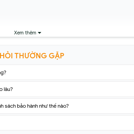
Xem thêm
 HỎI THƯỜNG GẶP
ng?
o lâu?
nh sách bảo hành như thế nào?