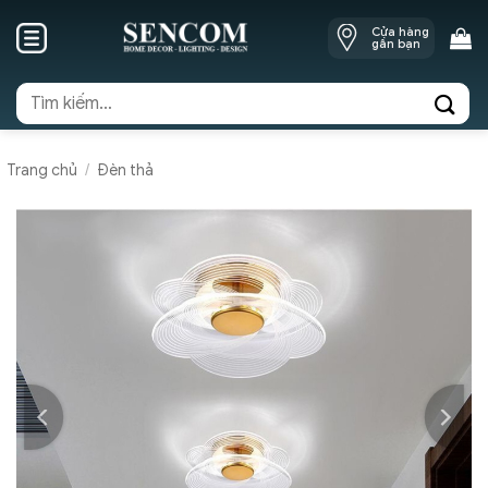
Skip
Cửa hàng
to
gần bạn
content
Tìm
kiếm:
Trang chủ
/
Đèn thả