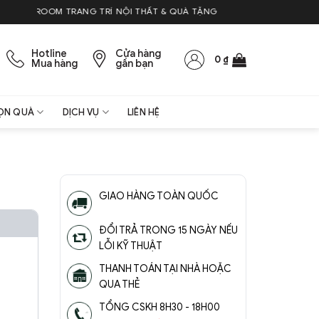
OM TRANG TRÍ NỘI THẤT & QUÀ TẶNG
Hotline
Cửa hàng
0
₫
Mua hàng
gần bạn
ỌN QUÀ
DỊCH VỤ
LIÊN HỆ
GIAO HÀNG TOÀN QUỐC
ĐỔI TRẢ TRONG 15 NGÀY NẾU
LỖI KỸ THUẬT
THANH TOÁN TẠI NHÀ HOẶC
QUA THẺ
TỔNG CSKH 8H30 - 18H00