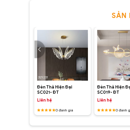
SẢN
+
+
ện Đại
Đèn Thả Hiện Đại
Đèn Thả Hiện Đ
SC021- ĐT
SC019- ĐT
Liên hệ
Liên hệ
ánh giá
0
đánh giá
0
đánh g
Được
Được
xếp hạng
xếp hạng
5
5 sao
5
5 sao