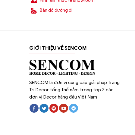
Hình ảnh thực tế showroom
Bản đồ đường đi
Địa chỉ nào bán
đèn chùm trang trí
nhập kh
Sencom
là địa chỉ bán
đèn chùm decor t
hàng đầu hiện nay chuyên cung cấp hơn 10
trường.
GIỚI THIỆU VỀ SENCOM
Chịu trách nhiệm về sản phẩm :
Công ty Cổ Phần Xây Dựng và Thương Mạ
Website:
https://sencom.vn/
SENCOM là đơn vị cung cấp giải pháp Trang
Địa chỉ showroom:
71 Trần Đăng Ninh, Qua
Trí Decor tổng thể nằm trong top 3 các
đơn vị Decor hàng đầu Việt Nam
Hotline:
0925.988.699
*ƯU ĐÃI: Miễn phí vận chuyển Toàn quốc phí v
1.500.000đ (Bao gồm tất cả mã sản phẩm)
Lưu ý: Đơn hàng sẽ chỉ được gửi đi sau khi c