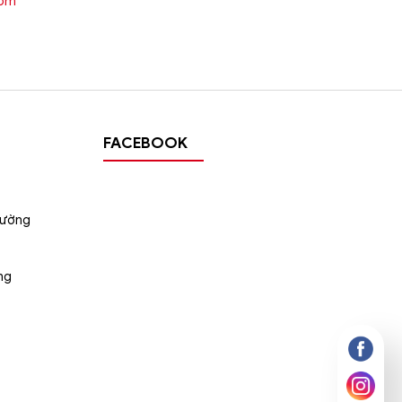
oom
wroom
n thị
FACEBOOK
tường
ng
trên
i