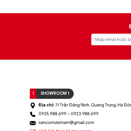
1
SHOWROOM 1
Địa chỉ:
71 Trần Đăng Ninh, Quang Trung, Hà Đôn
0925.988.699 – 0923.988.699
sencomvietnam@gmail.com