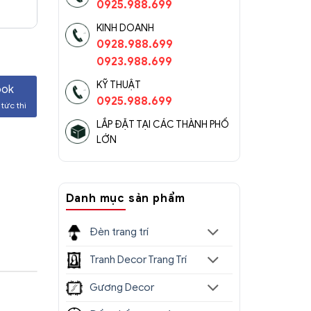
0925.988.699
KINH DOANH
0928.988.699
0923.988.699
KỸ THUẬT
ook
0925.988.699
tức thì
LẮP ĐẶT TẠI CÁC THÀNH PHỐ
LỚN
Danh mục sản phẩm
Đèn trang trí
Tranh Decor Trang Trí
Gương Decor