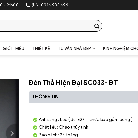
SHOWRO
0 - 21h00
(HN) 0925 988 699
GIỚI THIỆU
THIẾT KẾ
TƯ VẤN NHÀ ĐẸP
KINH NGHIỆM CH
Đèn Thả Hiện Đại SC033- ĐT
THÔNG TIN
Ánh sáng : Led ( đui E27 – chưa bao gồm bóng )
Chất liệu: Chao thủy tinh
Bảo hành: 24 tháng