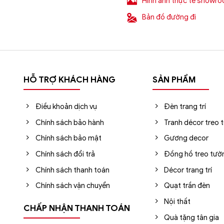
Hình ảnh thực tế showr
Bản đồ đường đi
ẩu, giá rẻ tốt nhất?
rang trí
nhập khẩu uy tín hàng đầu tại Hà Nội, Tp.HCM. Sho
00+ mẫu đèn chùm nhập khẩu chính hãng, giá rẻ tốt nhất trê
HỖ TRỢ KHÁCH HÀNG
SẢN PHẨM
Điều khoản dịch vụ
Đèn trang trí
i Sencom Việt Nam
Chính sách bảo hành
Tranh décor treo 
Chính sách bảo mật
Gương decor
ng Trung, Hà Đông, Hà Nội
Chính sách đổi trả
Đồng hồ treo tườ
Chính sách thanh toán
Décor trang trí
Chính sách vận chuyển
Quạt trần đèn
ận chuyển ngoại thành. Áp dụng đối với đơn hàng có giá trị 
Nội thất
CHẤP NHẬN THANH TOÁN
ó xác nhận của tổng đài viên trong vòng 2 tiếng. Quý khách vu
Quà tặng tân gia