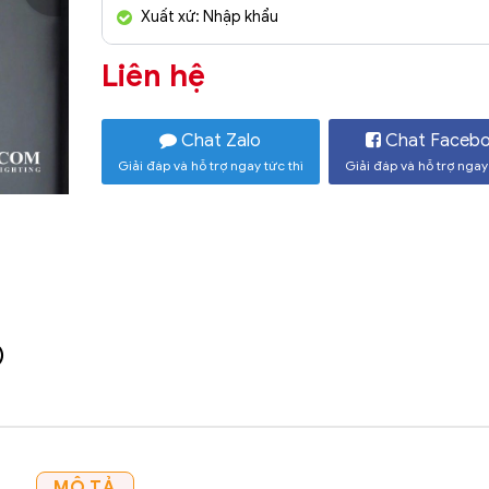
Xuất xứ: Nhập khẩu
Liên hệ
Chat Zalo
Chat Faceb
Giải đáp và hỗ trợ ngay tức thì
Giải đáp và hỗ trợ ngay 
)
MÔ TẢ