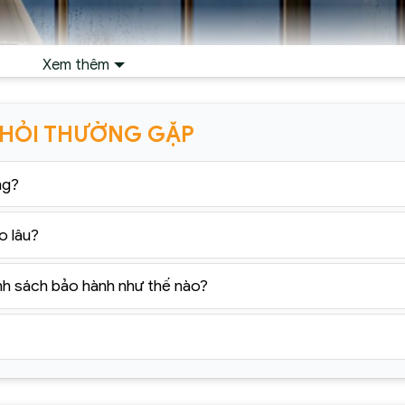
Xem thêm
 HỎI THƯỜNG GẶP
ng?
o lâu?
nh sách bảo hành như thế nào?