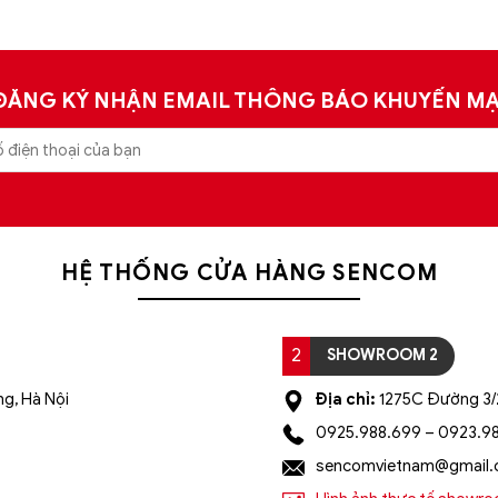
ĐĂNG KÝ NHẬN EMAIL THÔNG BÁO KHUYẾN MẠ
HỆ THỐNG CỬA HÀNG SENCOM
2
SHOWROOM 2
g, Hà Nội
Địa chỉ:
1275C Đường 3/2
0925.988.699 – 0923.9
sencomvietnam@gmail