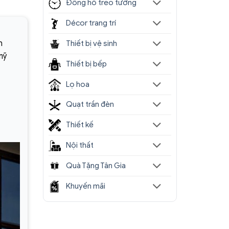
Đồng hồ treo tường
Décor trang trí
n
Thiết bị vệ sinh
mỹ
Thiết bị bếp
Lọ hoa
Quạt trần đèn
Thiết kế
Nội thất
Quà Tặng Tân Gia
Khuyến mãi