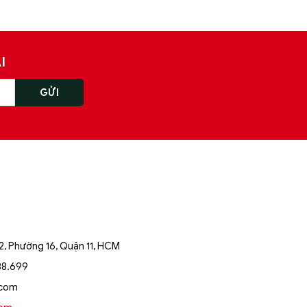
I
, Phường 16, Quận 11, HCM
88.699
.com