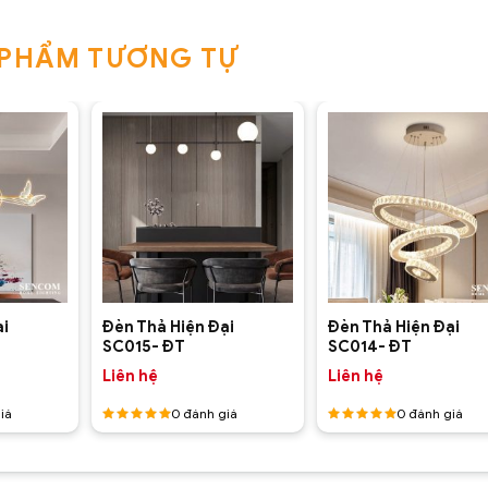
 PHẨM TƯƠNG TỰ
+
+
ại
Đèn Thả Hiện Đại
Đèn Thả Hiện Đại
SC015- ĐT
SC014- ĐT
Liên hệ
Liên hệ
iá
0
đánh giá
0
đánh giá
Được
Được
xếp hạng
xếp hạng
5
5 sao
5
5 sao