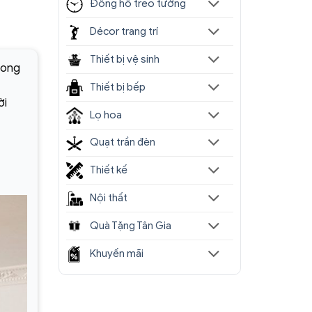
Đồng hồ treo tường
Décor trang trí
Thiết bị vệ sinh
hong
Thiết bị bếp
ời
Lọ hoa
Quạt trần đèn
Thiết kế
Nội thất
Quà Tặng Tân Gia
Khuyến mãi