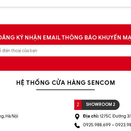
xếp hạng
xếp hạng
5
5 sao
5
5 sao
ĐĂNG KÝ NHẬN EMAIL THÔNG BÁO KHUYẾN MẠ
HỆ THỐNG CỬA HÀNG SENCOM
2
SHOWROOM 2
g, Hà Nội
Địa chỉ:
1275C Đường 3/2
0925.988.699 – 0923.9