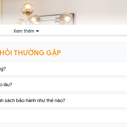
Xem thêm
 HỎI THƯỜNG GẶP
ng?
o lâu?
nh sách bảo hành như thế nào?