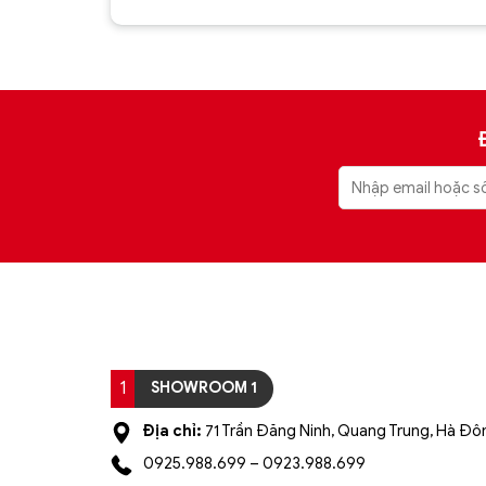
xếp hạng
xếp hạng
5
5 sao
5
5 sao
1
SHOWROOM 1
Địa chỉ:
71 Trần Đăng Ninh, Quang Trung, Hà Đôn
0925.988.699 – 0923.988.699