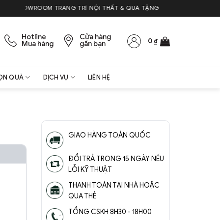
OWROOM TRANG TRÍ NỘI THẤT & QUÀ TẶNG
Hotline
Cửa hàng
0
₫
Mua hàng
gần bạn
ỌN QUÀ
DỊCH VỤ
LIÊN HỆ
GIAO HÀNG TOÀN QUỐC
ĐỔI TRẢ TRONG 15 NGÀY NẾU
LỖI KỸ THUẬT
THANH TOÁN TẠI NHÀ HOẶC
QUA THẺ
TỔNG CSKH 8H30 - 18H00