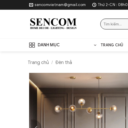
Skip
sencomvietnam@gmail.com
Thứ 2-CN : 08h0
to
content
Tìm
kiếm:
DANH MỤC
TRANG CHỦ
Trang chủ
/
Đèn thả