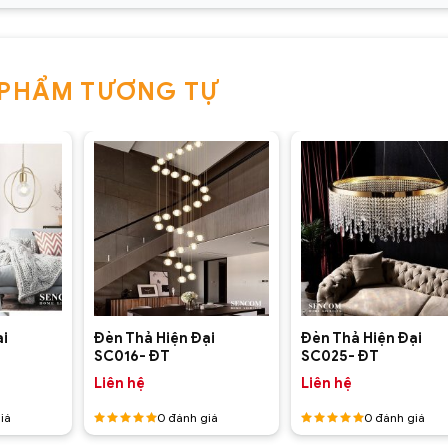
 PHẨM TƯƠNG TỰ
+
+
ại
Đèn Thả Hiện Đại
Đèn Thả Hiện Đại
SC016- ĐT
SC025- ĐT
Liên hệ
Liên hệ
iá
0
đánh giá
0
đánh giá
Được
Được