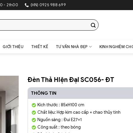
SH
0 - 21h00
(HN) 0925 988 699
GIỚI THIỆU
THIẾT KẾ
TƯ VẤN NHÀ ĐẸP
KINH NGHIỆM CH
Đèn Thả Hiện Đại SC056- ĐT
THÔNG TIN
Kích thước : 85xH100 cm
Chất liệu: Hợp kim cao cấp + chao thủy tinh
Nguồn sáng : Đui E27=1
Công suất : theo bóng