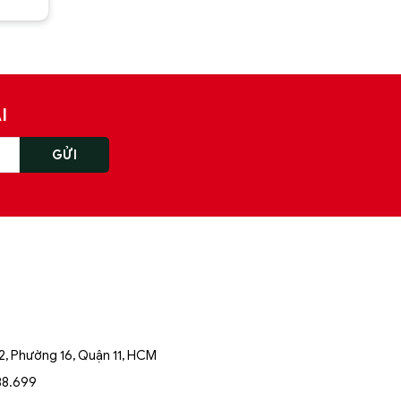
I
, Phường 16, Quận 11, HCM
88.699