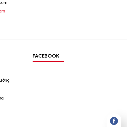
.com
oom
FACEBOOK
tường
ng