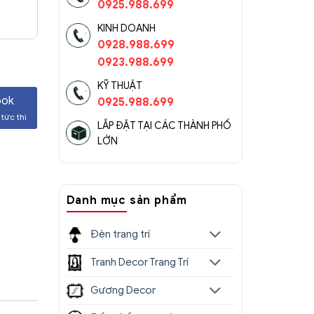
0925.988.699
KINH DOANH
0928.988.699
0923.988.699
KỸ THUẬT
ook
0925.988.699
tức thì
LẮP ĐẶT TẠI CÁC THÀNH PHỐ
LỚN
Danh mục sản phẩm
Đèn trang trí
Tranh Decor Trang Trí
Gương Decor