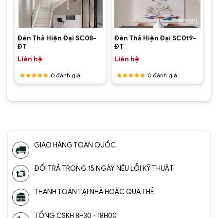
-
Đèn Thả Hiện Đại SC08-
Đèn Thả Hiện Đại SC019-
ĐT
ĐT
Liên hệ
Liên hệ
0
đánh giá
0
đánh giá
Được
Được
xếp hạng
xếp hạng
5
5 sao
5
5 sao
GIAO HÀNG TOÀN QUỐC
ĐỔI TRẢ TRONG 15 NGÀY NẾU LỖI KỸ THUẬT
THANH TOÁN TẠI NHÀ HOẶC QUA THẺ
TỔNG CSKH 8H30 - 18H00