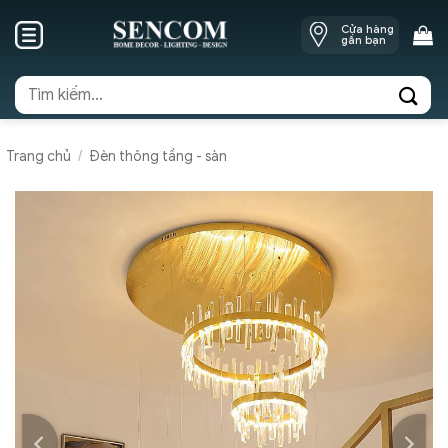
Skip
Cửa hàng
to
gần bạn
content
Tìm
kiếm:
Trang chủ
/
Đèn thông tầng - sàn