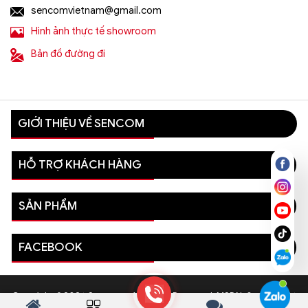
sencomvietnam@gmail.com
Hình ảnh thực tế showroom
Bản đồ đường đi
GIỚI THIỆU VỀ SENCOM
HỖ TRỢ KHÁCH HÀNG
SẢN PHẨM
FACEBOOK
Copyright © 2026 Sencom - All Rights Reserved. MSDN: 0110081996