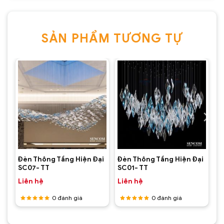
SẢN PHẨM TƯƠNG TỰ
ại
Đèn Thông Tầng Hiện Đại
Đèn Thông Tầng Hiện Đại
SC07- TT
SC01- TT
Liên hệ
Liên hệ
0
đánh giá
0
đánh giá
Được
Được
xếp hạng
xếp hạng