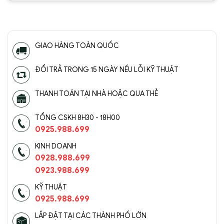
5
5 sao
5
5 sao
GIAO HÀNG TOÀN QUỐC
ĐỔI TRẢ TRONG 15 NGÀY NẾU LỖI KỸ THUẬT
THANH TOÁN TẠI NHÀ HOẶC QUA THẺ
TỔNG CSKH 8H30 - 18H00
0925.988.699
KINH DOANH
0928.988.699
0923.988.699
KỸ THUẬT
0925.988.699
LẮP ĐẶT TẠI CÁC THÀNH PHỐ LỚN