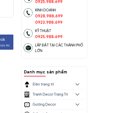
0925.988.699
KINH DOANH
0928.988.699
0923.988.699
KỸ THUẬT
0925.988.699
ook
LẮP ĐẶT TẠI CÁC THÀNH PHỐ
tức thì
LỚN
Danh mục sản phẩm
Đèn trang trí
Tranh Decor Trang Trí
Gương Decor