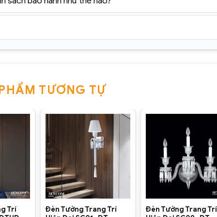
nh sách bảo hành như thế nào?
 PHẨM TƯƠNG TỰ
+
+
g Trí
Đèn Tường Trang Trí
Đèn Tường Trang Trí