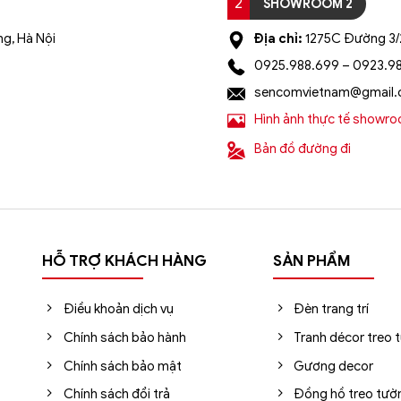
2
SHOWROOM 2
g, Hà Nội
Địa chỉ:
1275C Đường 3/2
0925.988.699 – 0923.9
sencomvietnam@gmail
Hình ảnh thực tế showr
Bản đồ đường đi
HỖ TRỢ KHÁCH HÀNG
SẢN PHẨM
Điều khoản dịch vụ
Đèn trang trí
Chính sách bảo hành
Tranh décor treo 
Chính sách bảo mật
Gương decor
Chính sách đổi trả
Đồng hồ treo tườ