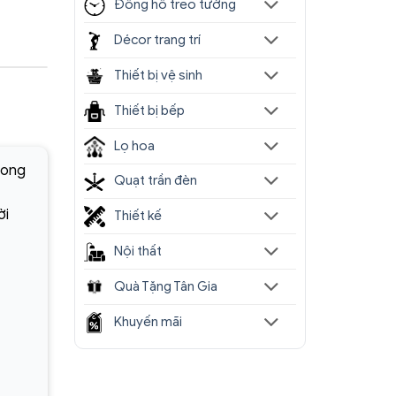
Đồng hồ treo tường
Décor trang trí
Thiết bị vệ sinh
Thiết bị bếp
Lọ hoa
hong
Quạt trần đèn
ời
Thiết kế
Nội thất
Quà Tặng Tân Gia
Khuyến mãi