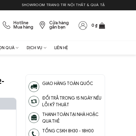
SHOWROOM TRANG TRÍ NỘI THẤT & QUÀ TẶNG
Hotline
Cửa hàng
0
₫
Mua hàng
gần bạn
ỌN QUÀ
DỊCH VỤ
LIÊN HỆ
2-
GIAO HÀNG TOÀN QUỐC
ĐỔI TRẢ TRONG 15 NGÀY NẾU
LỖI KỸ THUẬT
THANH TOÁN TẠI NHÀ HOẶC
QUA THẺ
TỔNG CSKH 8H30 - 18H00