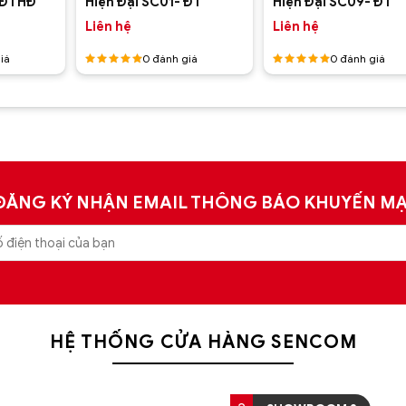
 ĐTHĐ
Hiện Đại SC01- ĐT
Hiện Đại SC09- ĐT
Liên hệ
Liên hệ
iá
0
đánh giá
0
đánh giá
Được
Được
xếp hạng
xếp hạng
5
5 sao
5
5 sao
ĐĂNG KÝ NHẬN EMAIL THÔNG BÁO KHUYẾN MẠ
HỆ THỐNG CỬA HÀNG SENCOM