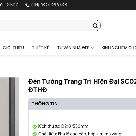
0 - 21h00
(HN) 0925 988 699
GIỚI THIỆU
THIẾT KẾ
TƯ VẤN NHÀ ĐẸP
KINH NGHIỆM CH
Đèn Tường Trang Trí Hiện Đại SC0
ĐTHĐ
THÔNG TIN
Kích thước: D210*550mm
Chất liệu: Pha lê cao cấp, hợp kim mạ vàng.