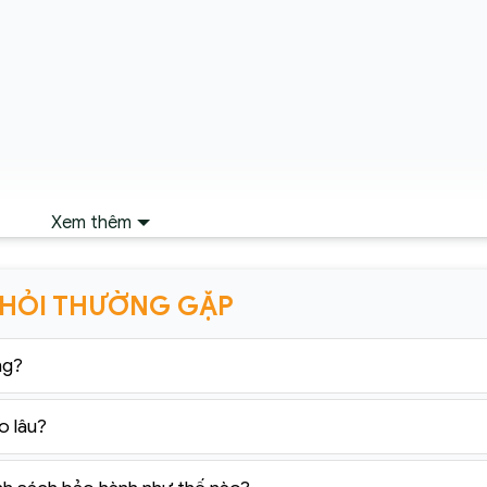
Xem thêm
 HỎI THƯỜNG GẶP
ng?
o lâu?