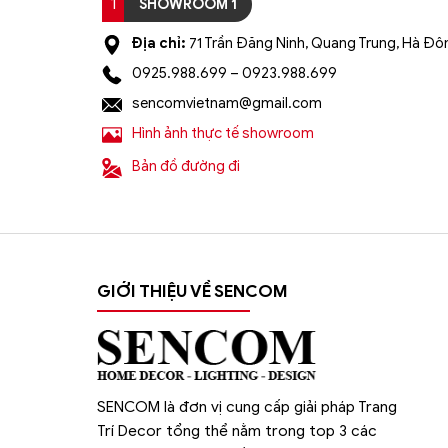
1
SHOWROOM 1
Địa chỉ:
71 Trần Đăng Ninh, Quang Trung, Hà Đôn
0925.988.699 – 0923.988.699
sencomvietnam@gmail.com
Hình ảnh thực tế showroom
Bản đồ đường đi
Đèn Tường Trang Trí Hiện Đại SC01- ĐTHĐ(5)
GIỚI THIỆU VỀ SENCOM
SENCOM là đơn vị cung cấp giải pháp Trang
Trí Decor tổng thể nằm trong top 3 các