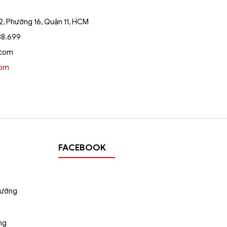
, Phường 16, Quận 11, HCM
88.699
.com
oom
FACEBOOK
tường
ng