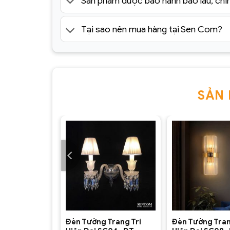
Sản phẩm được bảo hành bao lâu, chí
Tại sao nên mua hàng tại Sen Com?
Đèn Tường Trang Trí Hiện Đại SC01- ĐTHĐ(2)
SẢN
+
+
Trang Trí
Đèn Tường Trang Trí
Đèn Tường Tran